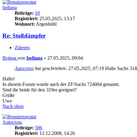
Indiana
Beiträge:
10
Registriert:
25.05.2025, 13:17
Wohnort:
Argenbühl
Re: Stoßdämpfer
Zitieren
Beitrag
von
Indiana
»
27.05.2025, 09:04
Autocross
hat geschrieben:
27.05.2025, 07:19
Hallo Sachs 318
Hallo!
In diesem Forum wurde auch der ZF/Sachs 724004 genannt.
Sind die beide für den 319er geeignet?
Grüße
Uwe
Nach oben
Autocross
Beiträge:
586
Registriert:
12.12.2008, 14:26