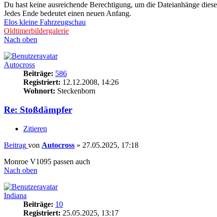
Du hast keine ausreichende Berechtigung, um die Dateianhänge diese
Jedes Ende bedeutet einen neuen Anfang.
Elos kleine Fahrzeugschau
Oldtimerbildergalerie
Nach oben
Autocross
Beiträge:
586
Registriert:
12.12.2008, 14:26
Wohnort:
Steckenborn
Re: Stoßdämpfer
Zitieren
Beitrag
von
Autocross
»
27.05.2025, 17:18
Monroe V1095 passen auch
Nach oben
Indiana
Beiträge:
10
Registriert:
25.05.2025, 13:17