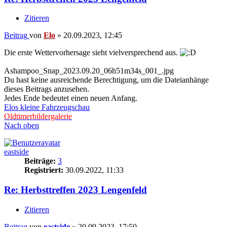
Zitieren
Beitrag
von
Elo
»
20.09.2023, 12:45
Die erste Wettervorhersage sieht vielversprechend aus.
Ashampoo_Snap_2023.09.20_06h51m34s_001_.jpg
Du hast keine ausreichende Berechtigung, um die Dateianhänge
dieses Beitrags anzusehen.
Jedes Ende bedeutet einen neuen Anfang.
Elos kleine Fahrzeugschau
Oldtimerbildergalerie
Nach oben
eastside
Beiträge:
3
Registriert:
30.09.2022, 11:33
Re: Herbsttreffen 2023 Lengenfeld
Zitieren
Beitrag
von
eastside
»
20.09.2023, 17:50