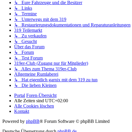
↳ Eure Fahrzeuge und die Besitzer
↳ Links
↳ Termine
↳ Unterwegs mit dem 319
↳ Restaurierungsdokumentationen und Reparaturanleitungen
319 Teilemarkt
↳ Zu verkaufen
↳ Gesucht
Über das Forum
↳ Forum
↳ Test Forum
319er-Club (Zugang nur für Mitglieder)
↳ Alles zum Thema 319er-Club
Allgemeine Rumlaberei
↳ Hat eigentlich garnix mit dem 319 zu tun
↳ Die lieben Kleinen
Portal
Foren-Übersicht
Alle Zeiten sind
UTC+02:00
Alle Cookies löschen
Kontakt
Powered by
phpBB
® Forum Software © phpBB Limited
Deutsche Übersetzung durch
phpBB.de