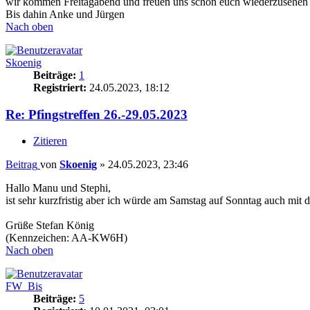
wir kommen Freitagabend und freuen uns schon euch wiederzusehen
Bis dahin Anke und Jürgen
Nach oben
Skoenig
Beiträge:
1
Registriert:
24.05.2023, 18:12
Re: Pfingstreffen 26.-29.05.2023
Zitieren
Beitrag
von
Skoenig
»
24.05.2023, 23:46
Hallo Manu und Stephi,
ist sehr kurzfristig aber ich würde am Samstag auf Sonntag auch mit 
Grüße Stefan König
(Kennzeichen: AA-KW6H)
Nach oben
FW_Bis
Beiträge:
5