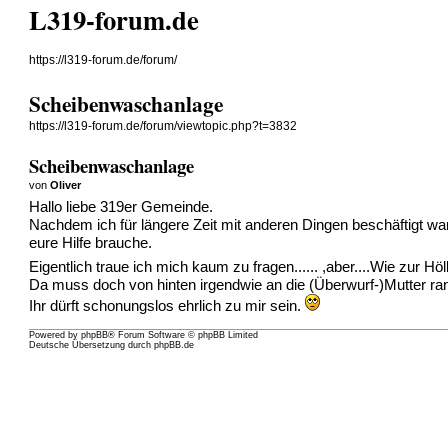
L319-forum.de
https://l319-forum.de/forum/
Scheibenwaschanlage
https://l319-forum.de/forum/viewtopic.php?t=3832
Scheibenwaschanlage
von
Oliver
Hallo liebe 319er Gemeinde.
Nachdem ich für längere Zeit mit anderen Dingen beschäftigt w
eure Hilfe brauche.
Eigentlich traue ich mich kaum zu fragen...... ,aber....Wie zu
Da muss doch von hinten irgendwie an die (Überwurf-)Mutter ra
Ihr dürft schonungslos ehrlich zu mir sein.
Powered by
phpBB
® Forum Software © phpBB Limited
Deutsche Übersetzung durch
phpBB.de