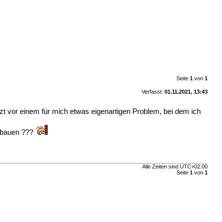
Seite
1
von
1
Verfasst:
01.11.2021, 13:43
t vor einem für mich etwas eigenartigen Problem, bei dem ich
zubauen ???
Alle Zeiten sind
UTC+02:00
Seite
1
von
1