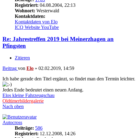
Registriert:
04.08.2004, 22:13
Wohnort:
Westerwald
Kontaktdaten:
Kontaktdaten von Elo
ICQ
Website
YouTube
Re: Jahrestreffen 2019 bei Meinerzhagen an
Pfingsten
Zitieren
Beitrag
von
Elo
»
02.02.2019, 14:59
Ich habe gerade den Titel ergänzt, so findet man den Termin leichter.
Jedes Ende bedeutet einen neuen Anfang.
Elos kleine Fahrzeugschau
Oldtimerbildergalerie
Nach oben
Autocross
Beiträge:
586
Registriert:
12.12.2008, 14:26