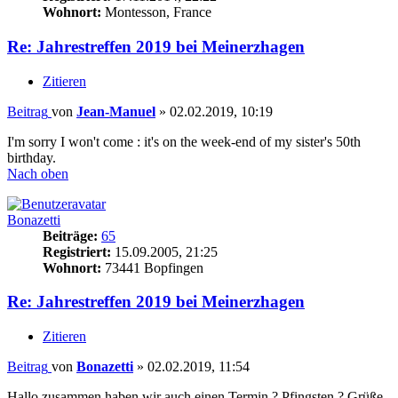
Wohnort:
Montesson, France
Re: Jahrestreffen 2019 bei Meinerzhagen
Zitieren
Beitrag
von
Jean-Manuel
»
02.02.2019, 10:19
I'm sorry I won't come : it's on the week-end of my sister's 50th
birthday.
Nach oben
Bonazetti
Beiträge:
65
Registriert:
15.09.2005, 21:25
Wohnort:
73441 Bopfingen
Re: Jahrestreffen 2019 bei Meinerzhagen
Zitieren
Beitrag
von
Bonazetti
»
02.02.2019, 11:54
Hallo zusammen,haben wir auch einen Termin ? Pfingsten ? Grüße