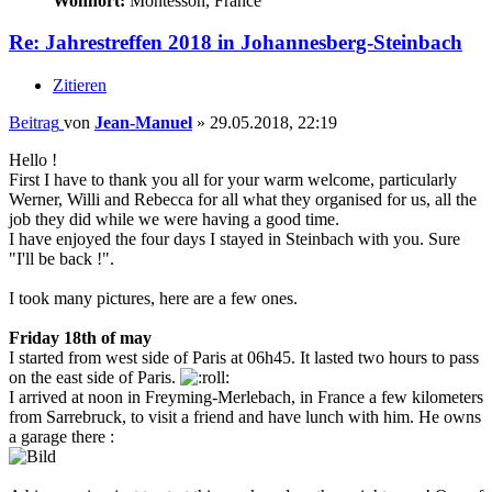
Wohnort:
Montesson, France
Re: Jahrestreffen 2018 in Johannesberg-Steinbach
Zitieren
Beitrag
von
Jean-Manuel
»
29.05.2018, 22:19
Hello !
First I have to thank you all for your warm welcome, particularly
Werner, Willi and Rebecca for all what they organised for us, all the
job they did while we were having a good time.
I have enjoyed the four days I stayed in Steinbach with you. Sure
"I'll be back !".
I took many pictures, here are a few ones.
Friday 18th of may
I started from west side of Paris at 06h45. It lasted two hours to pass
on the east side of Paris.
I arrived at noon in Freyming-Merlebach, in France a few kilometers
from Sarrebruck, to visit a friend and have lunch with him. He owns
a garage there :