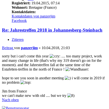
Registriert:
19.04.2015, 07:14
Wohnort:
Bretagne (France)
Kontaktdaten:
Kontaktdaten von panzerjim
Facebook
Re: Jahrestreffen 2018 in Johannesberg-Steinbach
Zitieren
Beitrag
von
panzerjim
»
10.04.2018, 21:03
sorry but i can't come this year
.... too many project, work
and many change in life (that's why my 319 doesn't go on for the
moment). and the Jahrestreffen fall at the same time of the
Estafetten-treffen in the north of France !
hope to see you soon in another meeting
i will come in 2019 if
no problem
Jim from France
we can't make new with old .... but we try
Nach oben