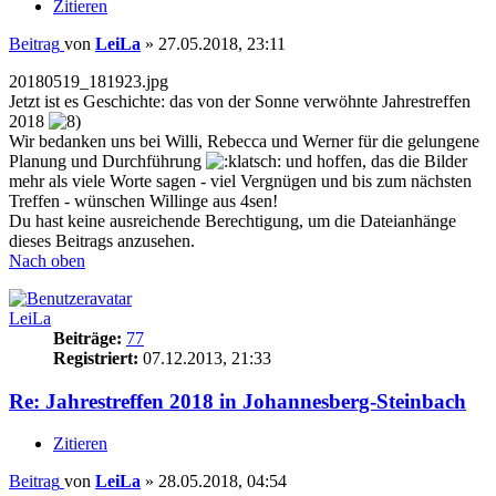
Zitieren
Beitrag
von
LeiLa
»
27.05.2018, 23:11
20180519_181923.jpg
Jetzt ist es Geschichte: das von der Sonne verwöhnte Jahrestreffen
2018
Wir bedanken uns bei Willi, Rebecca und Werner für die gelungene
Planung und Durchführung
und hoffen, das die Bilder
mehr als viele Worte sagen - viel Vergnügen und bis zum nächsten
Treffen - wünschen Willinge aus 4sen!
Du hast keine ausreichende Berechtigung, um die Dateianhänge
dieses Beitrags anzusehen.
Nach oben
LeiLa
Beiträge:
77
Registriert:
07.12.2013, 21:33
Re: Jahrestreffen 2018 in Johannesberg-Steinbach
Zitieren
Beitrag
von
LeiLa
»
28.05.2018, 04:54