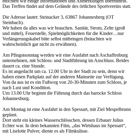
möchten wir einige Informationen und Anmerkungen übermitteln.
Das Treffen findet auf dem Gelände des örtlichen Sportvereins statt.
Die Adresse lautet: Steinacker 3, 63867 Johannesberg (OT
Steinbach).
Wir haben da alles was wir brauchen. Sanitär, Strom, Zelte (groß
und mittel), Feuerstelle, Spielmöglichkeiten für die Kinder…nur
Verlängerungskabel bitte selbst mitbringen (bräuchten wir
wahrscheinlich gar nicht zu erwähnen).
Am Pfingstsonntag werden wir eine Ausfahrt nach Aschaffenburg
unternehmen, mit Schloss- und Stadtführung im Anschluss. Beides
dauert ca. eine Stunde.
Es ist angedacht um ca. 12.00 Uhr in der Stadt zu sein, denn wir
haben einen Parkplatz auf der anderen Mainseite zur Verfügung.
Von da aus ist es ein Fußweg von 20-30-Minuten zum Schloss, je
nach Lust und Kondition.
Um 13.00 Uhr beginnt die Führung durch das barocke Schloss
Johannesburg.
Am Montag ist eine Ausfahrt in den Spessart, mit Ziel Mespelbrunn
geplant.
Dort steht ein kleines Wasserschlösschen, dessen Erbauer Julius
Echter war. In dem bekannten Film, „das Wirtshaus im Spessart“,
mit Liselotte Pulver, diente es als Filmkulisse.