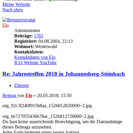
Meine Website
Nach oben
Elo
Administrator
Beiträge:
1765
Registriert:
04.08.2004, 22:13
Wohnort:
Westerwald
Kontaktdaten:
Kontaktdaten von Elo
ICQ
Website
YouTube
Re: Jahrestreffen 2018 in Johannesberg-Steinbach
Zitieren
Beitrag
von
Elo
»
20.05.2018, 15:50
org_92c3f240f915b8aa_1526812820000~2.jpg
org_6e727055436b78ac_1526812726000~2.jpg
Du hast keine ausreichende Berechtigung, um die Dateianhänge
dieses Beitrags anzusehen.
Jedes Ende bedeutet einen neuen Anfang.