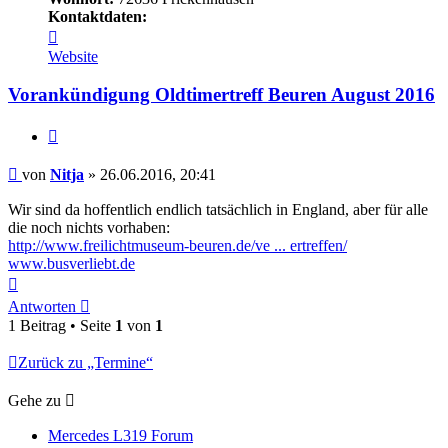
Kontaktdaten:
Kontaktdaten
von
Website
Nitja
Vorankündigung Oldtimertreff Beuren August 2016
Zitieren
Beitrag
von
Nitja
»
26.06.2016, 20:41
Wir sind da hoffentlich endlich tatsächlich in England, aber für alle
die noch nichts vorhaben:
http://www.freilichtmuseum-beuren.de/ve ... ertreffen/
www.busverliebt.de
Nach
oben
Antworten
1 Beitrag • Seite
1
von
1
Zurück zu „Termine“
Gehe zu
Mercedes L319 Forum