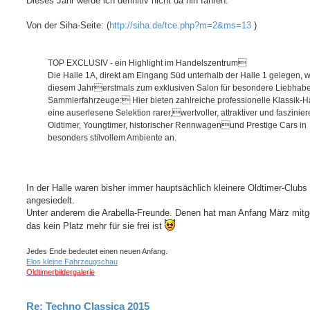
Dieses Jahr werde ich definitiv nicht da hin fahren:
e
i
t
S
e
r
u
r
a
Von der Siha-Seite: (
http://siha.de/tce.php?m=2&ms=13
)
c
e
g
h
n
e
TOP EXCLUSIV - ein Highlight im Handelszentrum
Die Halle 1A, direkt am Eingang Süd unterhalb der Halle 1 gelegen, w
diesem Jahrerstmals zum exklusiven Salon für besondere Liebhabe
Sammlerfahrzeuge: Hier bieten zahlreiche professionelle Klassik-H
eine auserlesene Selektion rarer,wertvoller, attraktiver und faszinie
Oldtimer, Youngtimer, historischer Rennwagenund Prestige Cars in
besonders stilvollem Ambiente an.
In der Halle waren bisher immer hauptsächlich kleinere Oldtimer-Clubs
angesiedelt.
Unter anderem die Arabella-Freunde. Denen hat man Anfang März mitge
das kein Platz mehr für sie frei ist
Jedes Ende bedeutet einen neuen Anfang.
Elos kleine Fahrzeugschau
Oldtimerbildergalerie
Re: Techno Classica 2015