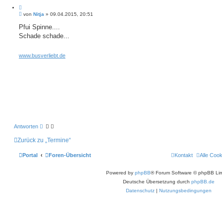
Z
B
i
von
Nitja
»
09.04.2015, 20:51
e
t
i
Pfui Spinne....
i
t
Schade schade...
e
r
r
a
e
g
www.busverliebt.de
n
Antworten
Zurück zu „Termine“
Portal
Foren-Übersicht
Kontakt
Alle Coo
Powered by
phpBB
® Forum Software © phpBB Lim
Deutsche Übersetzung durch
phpBB.de
Datenschutz
|
Nutzungsbedingungen