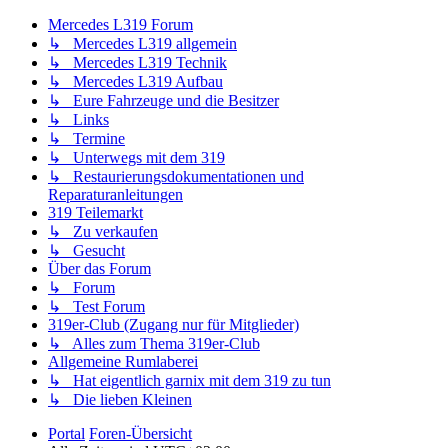
Mercedes L319 Forum
↳ Mercedes L319 allgemein
↳ Mercedes L319 Technik
↳ Mercedes L319 Aufbau
↳ Eure Fahrzeuge und die Besitzer
↳ Links
↳ Termine
↳ Unterwegs mit dem 319
↳ Restaurierungsdokumentationen und
Reparaturanleitungen
319 Teilemarkt
↳ Zu verkaufen
↳ Gesucht
Über das Forum
↳ Forum
↳ Test Forum
319er-Club (Zugang nur für Mitglieder)
↳ Alles zum Thema 319er-Club
Allgemeine Rumlaberei
↳ Hat eigentlich garnix mit dem 319 zu tun
↳ Die lieben Kleinen
Portal
Foren-Übersicht