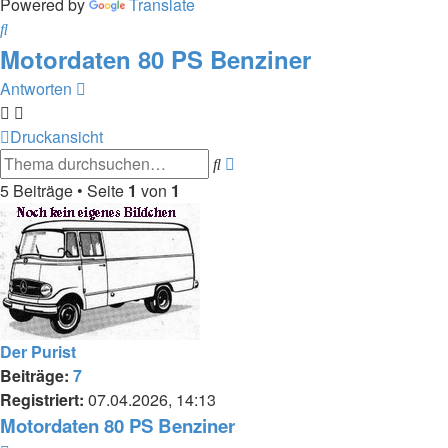
Powered by
Translate
Suche
Motordaten 80 PS Benziner
Antworten
Druckansicht
Erweiterte
Suche
Suche
5 Beiträge • Seite
1
von
1
Der Purist
Beiträge:
7
Registriert:
07.04.2026, 14:13
Motordaten 80 PS Benziner