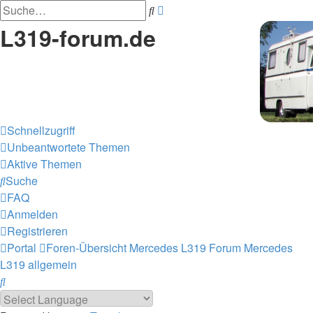
Erweiterte
Suche
Suche
L319-forum.de
Schnellzugriff
Unbeantwortete Themen
Aktive Themen
Suche
FAQ
Anmelden
Registrieren
Portal
Foren-Übersicht
Mercedes L319 Forum
Mercedes
L319 allgemein
Suche