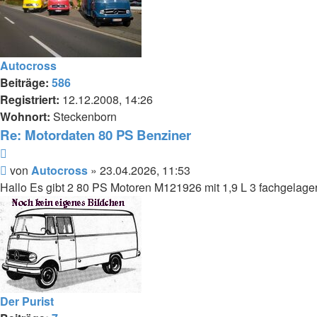
Autocross
Beiträge:
586
Registriert:
12.12.2008, 14:26
Wohnort:
Steckenborn
Re: Motordaten 80 PS Benziner
Zitieren
Beitrag
von
Autocross
»
23.04.2026, 11:53
Hallo Es gibt 2 80 PS Motoren M121926 mit 1,9 L 3 fachgelage
Der Purist