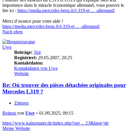
importance dans le miracle économique allemand, vous pouvez le
lire ici :
https://media.mercedes-benz.fr/l-319-et ... -allemand/
Merci d’avance pour votre aide !
https://media.mercedes-benz.fr/l-319-et ... -allemand/
Nach oben
Uwe
Beiträge:
564
Registriert:
29.05.2007, 20:25
Kontaktdaten:
Kontaktdaten von Uwe
Website
Re: Où trouver des pièces détachées originales pour
Mercedes L319 ?
Zitieren
Beitrag
von
Uwe
»
01.09.2025, 09:15
https://www.kainzmaier.de/index.php?opt ... 23&lang=de
Meine Website