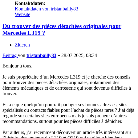
Kontaktdaten:
Kontaktdaten von tristanbailly83
Website
Où trouver des pièces détachées originales pour
Mercedes L319 ?
Zitieren
Beitrag
von
tristanbailly83
»
28.07.2025, 03:34
Bonjour à tous,
Je suis propriétaire d’un Mercedes L319 et je cherche des conseils
pour trouver des pièces détachées originales, notamment des
éléments mécaniques et de carrosserie qui sont devenus difficiles à
trouver.
Est-ce que quelqu’un pourrait partager ses bonnes adresses, sites
spécialisés ou contacts fiables pour l’achat de pièces rares ? J’ai déjà
regardé sur certains sites européens mais je suis preneur d’autres
recommandations, surtout pour les pièces difficiles à dénicher.
Par ailleurs, j’ai récemment découvert un article très intéressant sur
l’histoire des moteurs du L319 et O319 qui explique bien leur