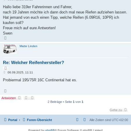
u
e
t
c
i
Hallo liebe 319er Fahrerinnen und Fahrer,
i
h
t
e
nach 19 Jahren möchte ich dann doch mal neue Riefen aufziehen lassen.
e
r
r
a
Hat jemand von euch einen Tipp, welche Reifen (6.09R16, 10PR) ich
e
g
kaufen soll?
n
Freue mich auf eure Antworten!
Swen
N
a
c
Matte Linden
h
o
b
e
n
Re: Welcher Reifenhersteller?
Z
B
i
06.09.2025, 11:11
e
t
i
Probiermal 195/75R 16C Continental hat es.
i
t
e
r
r
a
N
e
g
a
n
c
Antworten
h
2 Beiträge • Seite
1
von
1
o
b
e
Gehe zu
n
Portal
Foren-Übersicht
Alle Zeiten sind
UTC+02:00
Powered by
phpBB
® Forum Software © phpBB Limited