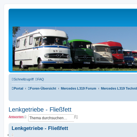
L319-forum.de
Zum Inhalt
Schnellzugriff
FAQ
Portal
Foren-Übersicht
Mercedes L319 Forum
Mercedes L319 Techni
Lenkgetriebe - Fließfett
S
E
Antworten
u
r
c
w
Lenkgetriebe - Fließfett
h
e
e
i
Z