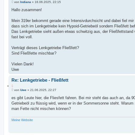
t
B
i
von
Indiana
»
16.06.2025, 22:15
e
e
t
r
i
Hallo zusammen!
i
t
t
e
r
e
r
a
Mein 319er bekommt gerade eine Intensivdurchsicht und dabei fiel mir 
S
e
g
u
dass sich im Lenkgetriebe kein Hypoid-Getriebeöl sondern Fließfett bef
n
c
Das Lenkgetriebe sieht außen etwas schwitzig aus, der Fließfettstand 
h
fast bei voll.
e
Verträgt dieses Lenkgetriebe Fließfett?
Sind Fließfette mischbar?
Vielen Dank!
Uwe
Re: Lenkgetriebe - Fließfett
Z
B
i
von
Uwe
»
21.06.2025, 22:27
e
t
i
es gibt Leute hier, die Fliesfett fahren. Bei mir steht das auch an, da 9
i
t
Getriebeöl zu flüssig wird, wenn er in der Sommersonne steht. Warum 
e
r
r
a
man Fette nicht mischen können?
e
g
n
Meine Website