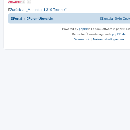
Antworten
Zurück zu „Mercedes L319 Technik“
Portal
Foren-Übersicht
Kontakt
Alle Coo
Powered by
phpBB
® Forum Software © phpBB Lim
Deutsche Übersetzung durch
phpBB.de
Datenschutz
|
Nutzungsbedingungen