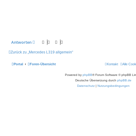
t
r
a
g
Antworten
Zurück zu „Mercedes L319 allgemein“
Portal
Foren-Übersicht
Kontakt
Alle Coo
Powered by
phpBB
® Forum Software © phpBB Lim
Deutsche Übersetzung durch
phpBB.de
Datenschutz
|
Nutzungsbedingungen