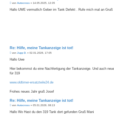
B
von
Autocross
»
14.05.2025, 12:35
e
i
Hallo UWE vermutlich Geber im Tank Defekt . Rufe mich mal an Gruß
t
r
a
g
Re: Hilfe, meine Tankanzeige ist tot!
B
von
Jupp D.
»
02.01.2026, 17:05
e
i
Hallo Uwe
t
r
a
Hier bekommst du eine Nachfertigung der Tankanzeige. Und auch neu
g
für 319
www.oldtimer-ersatzteile24.de
Frohes neues Jahr gruß Josef
Re: Hilfe, meine Tankanzeige ist tot!
B
von
Autocross
»
05.01.2026, 08:13
e
i
Hallo Wo Hast du den 319 Tank dort gefunden Gruß Mani