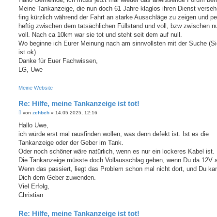
t
Meine Tankanzeige, die nun doch 61 Jahre klaglos ihren Dienst verseh
r
a
fing kürzlich während der Fahrt an starke Ausschläge zu zeigen und pe
g
heftig zwischen dem tatsächlichen Füllstand und voll, bzw zwischen nu
voll. Nach ca 10km war sie tot und steht seit dem auf null.
Wo beginne ich Eurer Meinung nach am sinnvollsten mit der Suche (S
ist ok).
Danke für Euer Fachwissen,
LG, Uwe
Meine Website
Re: Hilfe, meine Tankanzeige ist tot!
B
von
zehbeh
»
14.05.2025, 12:16
e
i
Hallo Uwe,
t
ich würde erst mal rausfinden wollen, was denn defekt ist. Ist es die
r
a
Tankanzeige oder der Geber im Tank.
g
Oder noch schöner wäre natürlich, wenn es nur ein lockeres Kabel ist.
Die Tankanzeige müsste doch Vollausschlag geben, wenn Du da 12V a
Wenn das passiert, liegt das Problem schon mal nicht dort, und Du ka
Dich dem Geber zuwenden.
Viel Erfolg,
Christian
Re: Hilfe, meine Tankanzeige ist tot!