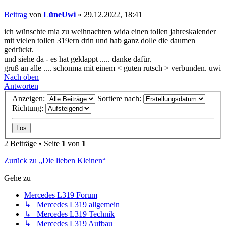
Beitrag
von
LüneUwi
»
29.12.2022, 18:41
ich wünschte mia zu weihnachten wida einen tollen jahreskalender
mit vielen tollen 319ern drin und hab ganz dolle die daumen
gedrückt.
und siehe da - es hat geklappt ..... danke dafür.
gruß an alle .... schonma mit einem < guten rutsch > verbunden. uwi
Nach oben
Antworten
Anzeigen:
Sortiere nach:
Richtung:
2 Beiträge • Seite
1
von
1
Zurück zu „Die lieben Kleinen“
Gehe zu
Mercedes L319 Forum
↳ Mercedes L319 allgemein
↳ Mercedes L319 Technik
↳ Mercedes L319 Aufbau