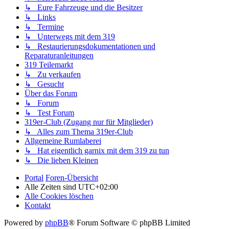
↳ Eure Fahrzeuge und die Besitzer
↳ Links
↳ Termine
↳ Unterwegs mit dem 319
↳ Restaurierungsdokumentationen und
Reparaturanleitungen
319 Teilemarkt
↳ Zu verkaufen
↳ Gesucht
Über das Forum
↳ Forum
↳ Test Forum
319er-Club (Zugang nur für Mitglieder)
↳ Alles zum Thema 319er-Club
Allgemeine Rumlaberei
↳ Hat eigentlich garnix mit dem 319 zu tun
↳ Die lieben Kleinen
Portal
Foren-Übersicht
Alle Zeiten sind
UTC+02:00
Alle Cookies löschen
Kontakt
Powered by
phpBB
® Forum Software © phpBB Limited