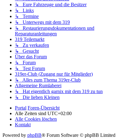
↳ Eure Fahrzeuge und die Besitzer
↳ Links
↳ Termine
↳ Unterwegs mit dem 319
↳ Restaurierungsdokumentationen und
Reparaturanleitungen
319 Teilemarkt
↳ Zu verkaufen
↳ Gesucht
Über das Forum
↳ Forum
↳ Test Forum
319er-Club (Zugang nur für Mitglieder)
↳ Alles zum Thema 319er-Club
Allgemeine Rumlaberei
↳ Hat eigentlich garnix mit dem 319 zu tun
↳ Die lieben Kleinen
Portal
Foren-Übersicht
Alle Zeiten sind
UTC+02:00
Alle Cookies löschen
Kontakt
Powered by
phpBB
® Forum Software © phpBB Limited