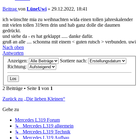
Beitrag
von
LüneUwi
»
29.12.2022, 18:41
ich wünschte mia zu weihnachten wida einen tollen jahreskalender
mit vielen tollen 319ern drin und hab ganz dolle die daumen
gedrückt.
und siehe da - es hat geklappt ..... danke dafür.
gruß an alle .... schonma mit einem < guten rutsch > verbunden. uwi
Nach oben
Antworten
Anzeigen:
Sortiere nach:
Richtung:
2 Beiträge • Seite
1
von
1
Zurück zu „Die lieben Kleinen“
Gehe zu
Mercedes L319 Forum
↳ Mercedes L319 allgemein
↳ Mercedes L319 Technik
↳ Mercedes L319 Aufbau