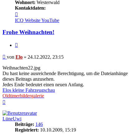
Wohnort:
Westerwald
Kontaktdaten:
Kontaktdaten
von
ICQ
Website
YouTube
Elo
Frohe Weihnachten!
Zitieren
Beitrag
von
Elo
»
24.12.2022, 23:15
Weihnachten22.jpg
Du hast keine ausreichende Berechtigung, um die Dateianhänge
dieses Beitrags anzusehen.
Jedes Ende bedeutet einen neuen Anfang.
Elos kleine Fahrzeugschau
Oldtimerbildergalerie
Nach
oben
LüneUwi
Beiträge:
146
Registriert:
10.10.2009, 15:19