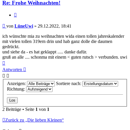
Re: Frohe Weihnachten!
Zitieren
Beitrag
von
LüneUwi
»
29.12.2022, 18:41
ich wünschte mia zu weihnachten wida einen tollen jahreskalender
mit vielen tollen 319ern drin und hab ganz dolle die daumen
gedrückt.
und siehe da - es hat geklappt ..... danke dafür.
gruß an alle .... schonma mit einem < guten rutsch > verbunden. uwi
Nach
oben
Antworten
Anzeigen:
Sortiere nach:
Richtung:
2 Beiträge • Seite
1
von
1
Zurück zu „Die lieben Kleinen“