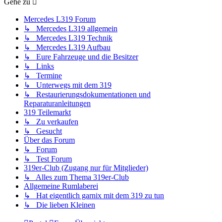
Gehe zu
Mercedes L319 Forum
↳ Mercedes L319 allgemein
↳ Mercedes L319 Technik
↳ Mercedes L319 Aufbau
↳ Eure Fahrzeuge und die Besitzer
↳ Links
↳ Termine
↳ Unterwegs mit dem 319
↳ Restaurierungsdokumentationen und
Reparaturanleitungen
319 Teilemarkt
↳ Zu verkaufen
↳ Gesucht
Über das Forum
↳ Forum
↳ Test Forum
319er-Club (Zugang nur für Mitglieder)
↳ Alles zum Thema 319er-Club
Allgemeine Rumlaberei
↳ Hat eigentlich garnix mit dem 319 zu tun
↳ Die lieben Kleinen