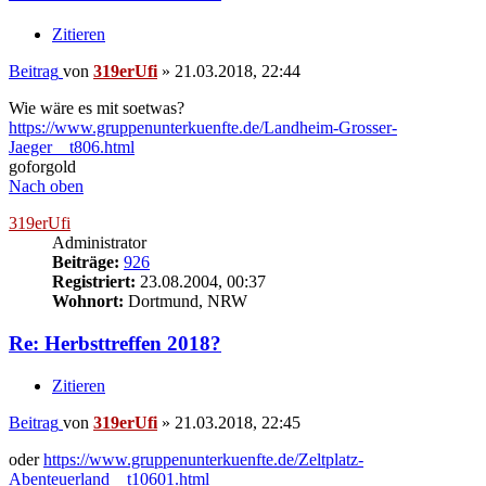
Zitieren
Beitrag
von
319erUfi
»
21.03.2018, 22:44
Wie wäre es mit soetwas?
https://www.gruppenunterkuenfte.de/Landheim-Grosser-
Jaeger__t806.html
goforgold
Nach oben
319erUfi
Administrator
Beiträge:
926
Registriert:
23.08.2004, 00:37
Wohnort:
Dortmund, NRW
Re: Herbsttreffen 2018?
Zitieren
Beitrag
von
319erUfi
»
21.03.2018, 22:45
oder
https://www.gruppenunterkuenfte.de/Zeltplatz-
Abenteuerland__t10601.html