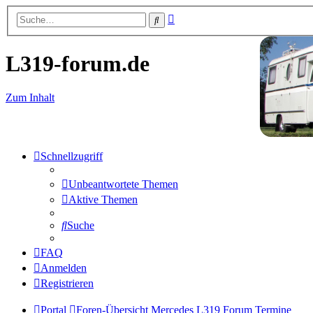
Erweiterte
Suche
Suche
L319-forum.de
Zum Inhalt
Schnellzugriff
Unbeantwortete Themen
Aktive Themen
Suche
FAQ
Anmelden
Registrieren
Portal
Foren-Übersicht
Mercedes L319 Forum
Termine