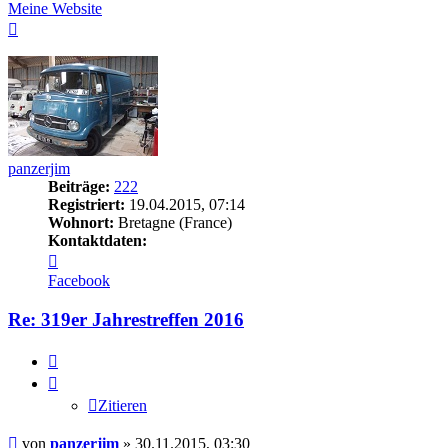
Meine Website
Nach
oben
panzerjim
Beiträge:
222
Registriert:
19.04.2015, 07:14
Wohnort:
Bretagne (France)
Kontaktdaten:
Kontaktdaten
von
Facebook
panzerjim
Re: 319er Jahrestreffen 2016
Zitieren
Zitieren
Beitrag
von
panzerjim
»
30.11.2015, 03:30