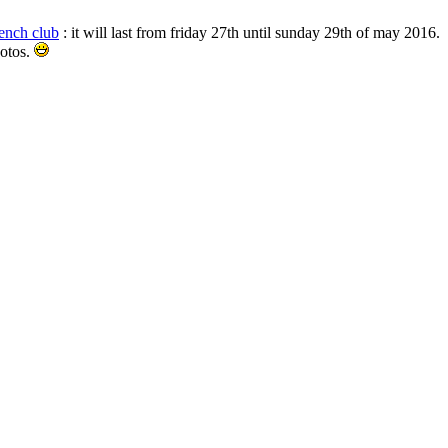
ench club
: it will last from friday 27th until sunday 29th of may 2016.
hotos.