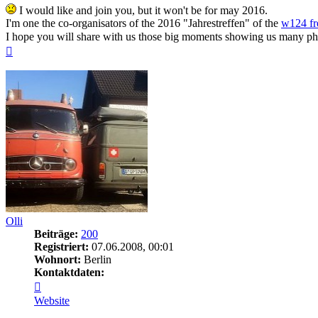
I would like and join you, but it won't be for may 2016.
I'm one the co-organisators of the 2016 "Jahrestreffen" of the
w124 fr
I hope you will share with us those big moments showing us many p
Nach
oben
Olli
Beiträge:
200
Registriert:
07.06.2008, 00:01
Wohnort:
Berlin
Kontaktdaten:
Kontaktdaten
von
Website
Olli