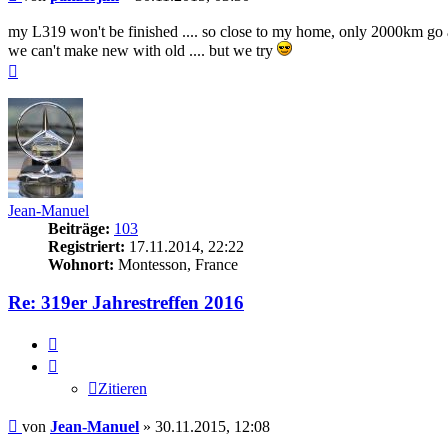
my L319 won't be finished .... so close to my home, only 2000km go
we can't make new with old .... but we try
Nach
oben
Jean-Manuel
Beiträge:
103
Registriert:
17.11.2014, 22:22
Wohnort:
Montesson, France
Re: 319er Jahrestreffen 2016
Zitieren
Zitieren
Beitrag
von
Jean-Manuel
»
30.11.2015, 12:08