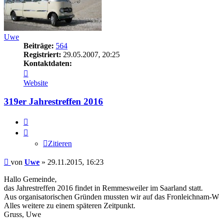
Uwe
Beiträge:
564
Registriert:
29.05.2007, 20:25
Kontaktdaten:
Kontaktdaten
von
Website
Uwe
319er Jahrestreffen 2016
Zitieren
Zitieren
Beitrag
von
Uwe
»
29.11.2015, 16:23
Hallo Gemeinde,
das Jahrestreffen 2016 findet in Remmesweiler im Saarland statt.
Aus organisatorischen Gründen mussten wir auf das Fronleichnam-Wo
Alles weitere zu einem späteren Zeitpunkt.
Gruss, Uwe