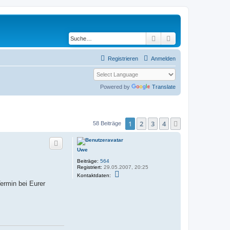
Suche
Erweiterte Suche
Registrieren
Anmelden
Powered by
Translate
1
2
3
4
Nächste
58 Beiträge
Uwe
Beiträge:
564
Registriert:
29.05.2007, 20:25
K
Kontaktdaten:
o
ermin bei Eurer
n
t
a
k
t
d
a
t