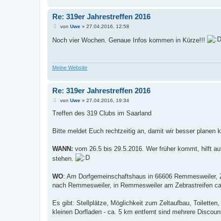
Re: 319er Jahrestreffen 2016
B
von
Uwe
»
27.04.2016, 12:58
e
i
Noch vier Wochen. Genaue Infos kommen in Kürze!!!
t
r
a
g
Meine Website
Re: 319er Jahrestreffen 2016
B
von
Uwe
»
27.04.2016, 19:34
e
i
Treffen des 319 Clubs im Saarland
t
r
a
Bitte meldet Euch rechtzeitig an, damit wir besser planen 
g
WANN:
vom 26.5 bis 29.5.2016. Wer früher kommt, hilft auf
stehen.
WO
: Am Dorfgemeinschaftshaus in 66606 Remmesweiler, Zu
nach Remmesweiler, in Remmesweiler am Zebrastreifen ca
Es gibt: Stellplätze, Möglichkeit zum Zeltaufbau, Toiletten
kleinen Dorfladen - ca. 5 km entfernt sind mehrere Discount