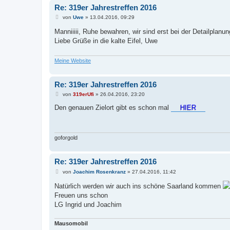
Re: 319er Jahrestreffen 2016
B
von
Uwe
»
13.04.2016, 09:29
e
i
Manniiiii, Ruhe bewahren, wir sind erst bei der Detailplanung..
t
Liebe Grüße in die kalte Eifel, Uwe
r
a
g
Meine Website
Re: 319er Jahrestreffen 2016
B
von
319erUfi
»
26.04.2016, 23:20
e
i
Den genauen Zielort gibt es schon mal
HIER
t
r
a
g
goforgold
Re: 319er Jahrestreffen 2016
B
von
Joachim Rosenkranz
»
27.04.2016, 11:42
e
i
Natürlich werden wir auch ins schöne Saarland kommen
t
Freuen uns schon
r
a
LG Ingrid und Joachim
g
Mausomobil