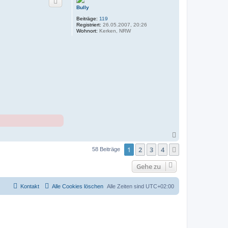
h
Bully
o
b
Beiträge:
119
e
Registriert:
26.05.2007, 20:26
n
Wohnort:
Kerken, NRW
N
a
1
2
3
4
c
Nächste
58 Beiträge
h
o
Gehe zu
b
e
n
Kontakt
Alle Cookies löschen
Alle Zeiten sind
UTC+02:00