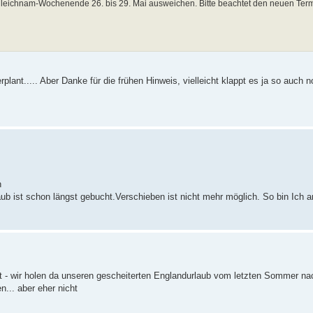
nleichnam-Wochenende 26. bis 29. Mai ausweichen. Bitte beachtet den neuen Term
plant..... Aber Danke für die frühen Hinweis, vielleicht klappt es ja so auch 
h
aub ist schon längst gebucht.Verschieben ist nicht mehr möglich. So bin Ich 
t - wir holen da unseren gescheiterten Englandurlaub vom letzten Sommer na
n... aber eher nicht