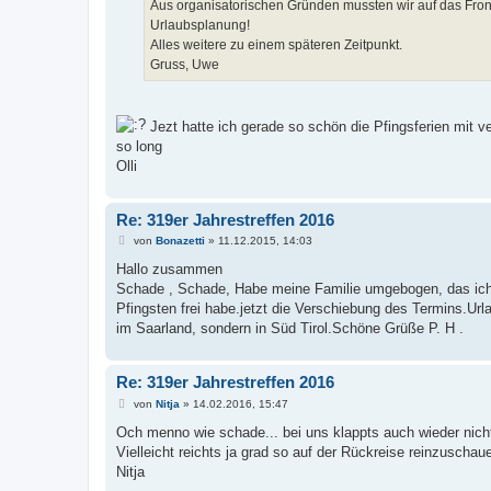
Aus organisatorischen Gründen mussten wir auf das Fro
Urlaubsplanung!
Alles weitere zu einem späteren Zeitpunkt.
Gruss, Uwe
Jezt hatte ich gerade so schön die Pfingsferien mit ver
so long
Olli
Re: 319er Jahrestreffen 2016
B
von
Bonazetti
»
11.12.2015, 14:03
e
i
Hallo zusammen
t
Schade , Schade, Habe meine Familie umgebogen, das ic
r
a
Pfingsten frei habe.jetzt die Verschiebung des Termins.Url
g
im Saarland, sondern in Süd Tirol.Schöne Grüße P. H .
Re: 319er Jahrestreffen 2016
B
von
Nitja
»
14.02.2016, 15:47
e
i
Och menno wie schade... bei uns klappts auch wieder nich
t
Vielleicht reichts ja grad so auf der Rückreise reinzuschaue
r
a
Nitja
g