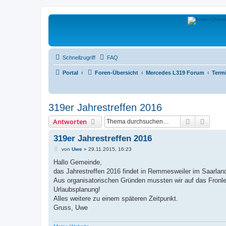
L319-forum.de
Schnellzugriff
FAQ
Portal
Foren-Übersicht
Mercedes L319 Forum
Term
319er Jahrestreffen 2016
Suche
Erweit
Antworten
319er Jahrestreffen 2016
B
von
Uwe
»
29.11.2015, 16:23
e
i
Hallo Gemeinde,
t
das Jahrestreffen 2016 findet in Remmesweiler im Saarland
r
a
Aus organisatorischen Gründen mussten wir auf das Fronl
g
Urlaubsplanung!
Alles weitere zu einem späteren Zeitpunkt.
Gruss, Uwe