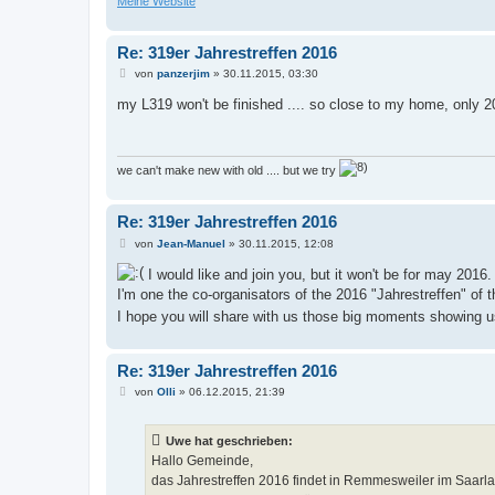
Meine Website
Re: 319er Jahrestreffen 2016
B
von
panzerjim
»
30.11.2015, 03:30
e
i
my L319 won't be finished .... so close to my home, only
t
r
a
g
we can't make new with old .... but we try
Re: 319er Jahrestreffen 2016
B
von
Jean-Manuel
»
30.11.2015, 12:08
e
i
I would like and join you, but it won't be for may 2016.
t
I'm one the co-organisators of the 2016 "Jahrestreffen" of 
r
a
I hope you will share with us those big moments showing
g
Re: 319er Jahrestreffen 2016
B
von
Olli
»
06.12.2015, 21:39
e
i
t
Uwe hat geschrieben:
r
a
Hallo Gemeinde,
g
das Jahrestreffen 2016 findet in Remmesweiler im Saarlan