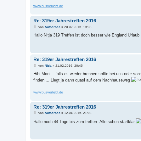
www.busverliebt.de
Re: 319er Jahrestreffen 2016
B
von
Autocross
»
20.02.2016, 19:38
e
i
Hallo Nitja 319 Treffen ist doch besser wie England Urla
t
r
a
g
Re: 319er Jahrestreffen 2016
B
von
Nitja
»
21.02.2016, 20:45
e
i
Hihi Mani... falls es wieder brennen sollte bei uns oder son
t
finden.... Liegt ja dann quasi auf dem Nachhauseweg
r
a
g
www.busverliebt.de
Re: 319er Jahrestreffen 2016
B
von
Autocross
»
12.04.2016, 21:03
e
i
Hallo noch 44 Tage bis zum treffen .Alle schon startklar
t
r
a
g