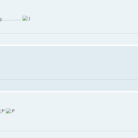
..............