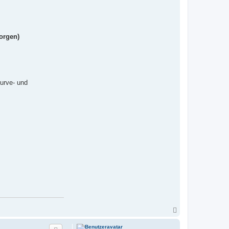
e
orgen)
urve- und
N
a
c