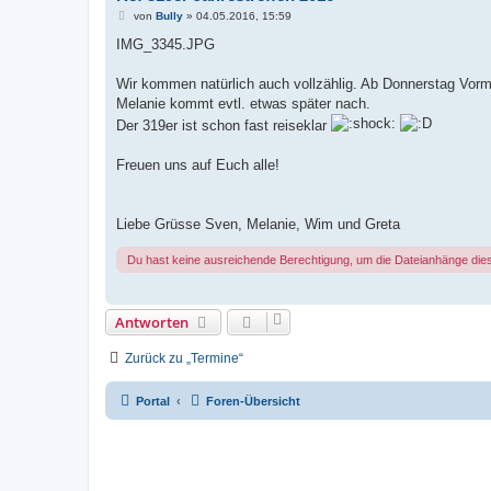
B
von
Bully
»
04.05.2016, 15:59
e
i
IMG_3345.JPG
t
r
a
Wir kommen natürlich auch vollzählig. Ab Donnerstag Vormi
g
Melanie kommt evtl. etwas später nach.
Der 319er ist schon fast reiseklar
Freuen uns auf Euch alle!
Liebe Grüsse Sven, Melanie, Wim und Greta
Du hast keine ausreichende Berechtigung, um die Dateianhänge die
Antworten
Zurück zu „Termine“
Portal
Foren-Übersicht