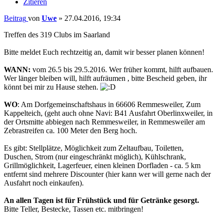
Zitieren
Beitrag
von
Uwe
»
27.04.2016, 19:34
Treffen des 319 Clubs im Saarland
Bitte meldet Euch rechtzeitig an, damit wir besser planen können!
WANN:
vom 26.5 bis 29.5.2016. Wer früher kommt, hilft aufbauen.
Wer länger bleiben will, hilft aufräumen , bitte Bescheid geben, ihr
könnt bei mir zu Hause stehen.
WO
: Am Dorfgemeinschaftshaus in 66606 Remmesweiler, Zum
Kappelteich, (geht auch ohne Navi: B41 Ausfahrt Oberlinxweiler, in
der Ortsmitte abbiegen nach Remmesweiler, in Remmesweiler am
Zebrastreifen ca. 100 Meter den Berg hoch.
Es gibt: Stellplätze, Möglichkeit zum Zeltaufbau, Toiletten,
Duschen, Strom (nur eingeschränkt möglich), Kühlschrank,
Grillmöglichkeit, Lagerfeuer, einen kleinen Dorfladen - ca. 5 km
entfernt sind mehrere Discounter (hier kann wer will gerne nach der
Ausfahrt noch einkaufen).
An allen Tagen ist für Frühstück und für Getränke gesorgt.
Bitte Teller, Bestecke, Tassen etc. mitbringen!