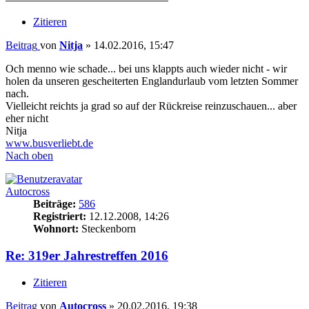
Zitieren
Beitrag
von
Nitja
»
14.02.2016, 15:47
Och menno wie schade... bei uns klappts auch wieder nicht - wir
holen da unseren gescheiterten Englandurlaub vom letzten Sommer
nach.
Vielleicht reichts ja grad so auf der Rückreise reinzuschauen... aber
eher nicht
Nitja
www.busverliebt.de
Nach oben
Autocross
Beiträge:
586
Registriert:
12.12.2008, 14:26
Wohnort:
Steckenborn
Re: 319er Jahrestreffen 2016
Zitieren
Beitrag
von
Autocross
»
20.02.2016, 19:38