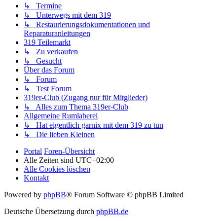
↳ Termine
↳ Unterwegs mit dem 319
↳ Restaurierungsdokumentationen und
Reparaturanleitungen
319 Teilemarkt
↳ Zu verkaufen
↳ Gesucht
Über das Forum
↳ Forum
↳ Test Forum
319er-Club (Zugang nur für Mitglieder)
↳ Alles zum Thema 319er-Club
Allgemeine Rumlaberei
↳ Hat eigentlich garnix mit dem 319 zu tun
↳ Die lieben Kleinen
Portal
Foren-Übersicht
Alle Zeiten sind
UTC+02:00
Alle Cookies löschen
Kontakt
Powered by
phpBB
® Forum Software © phpBB Limited
Deutsche Übersetzung durch
phpBB.de