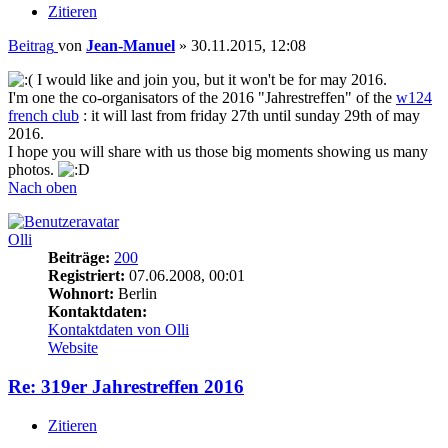
Zitieren
Beitrag
von
Jean-Manuel
»
30.11.2015, 12:08
I would like and join you, but it won't be for may 2016.
I'm one the co-organisators of the 2016 "Jahrestreffen" of the
w124
french club
: it will last from friday 27th until sunday 29th of may
2016.
I hope you will share with us those big moments showing us many
photos.
Nach oben
Olli
Beiträge:
200
Registriert:
07.06.2008, 00:01
Wohnort:
Berlin
Kontaktdaten:
Kontaktdaten von Olli
Website
Re: 319er Jahrestreffen 2016
Zitieren