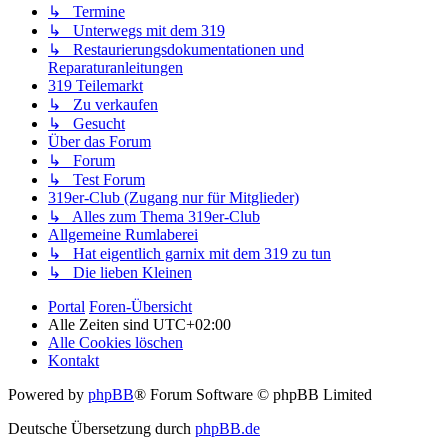
↳ Termine
↳ Unterwegs mit dem 319
↳ Restaurierungsdokumentationen und
Reparaturanleitungen
319 Teilemarkt
↳ Zu verkaufen
↳ Gesucht
Über das Forum
↳ Forum
↳ Test Forum
319er-Club (Zugang nur für Mitglieder)
↳ Alles zum Thema 319er-Club
Allgemeine Rumlaberei
↳ Hat eigentlich garnix mit dem 319 zu tun
↳ Die lieben Kleinen
Portal
Foren-Übersicht
Alle Zeiten sind
UTC+02:00
Alle Cookies löschen
Kontakt
Powered by
phpBB
® Forum Software © phpBB Limited
Deutsche Übersetzung durch
phpBB.de