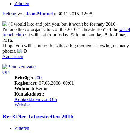
Zitieren
Beitrag
von
Jean-Manuel
»
30.11.2015, 12:08
I would like and join you, but it won't be for may 2016.
I'm one the co-organisators of the 2016 "Jahrestreffen" of the
w124
french club
: it will last from friday 27th until sunday 29th of may
2016.
I hope you will share with us those big moments showing us many
photos.
Nach oben
Olli
Beiträge:
200
Registriert:
07.06.2008, 00:01
Wohnort:
Berlin
Kontaktdaten:
Kontaktdaten von Olli
Website
Re: 319er Jahrestreffen 2016
Zitieren