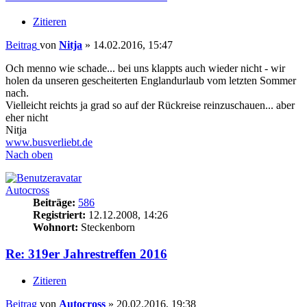
Zitieren
Beitrag
von
Nitja
»
14.02.2016, 15:47
Och menno wie schade... bei uns klappts auch wieder nicht - wir
holen da unseren gescheiterten Englandurlaub vom letzten Sommer
nach.
Vielleicht reichts ja grad so auf der Rückreise reinzuschauen... aber
eher nicht
Nitja
www.busverliebt.de
Nach oben
Autocross
Beiträge:
586
Registriert:
12.12.2008, 14:26
Wohnort:
Steckenborn
Re: 319er Jahrestreffen 2016
Zitieren
Beitrag
von
Autocross
»
20.02.2016, 19:38