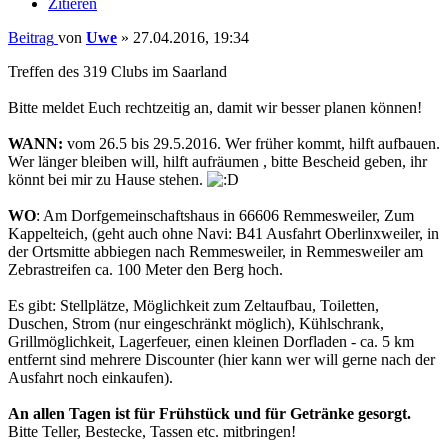
Zitieren
Beitrag
von
Uwe
»
27.04.2016, 19:34
Treffen des 319 Clubs im Saarland
Bitte meldet Euch rechtzeitig an, damit wir besser planen können!
WANN:
vom 26.5 bis 29.5.2016. Wer früher kommt, hilft aufbauen.
Wer länger bleiben will, hilft aufräumen , bitte Bescheid geben, ihr
könnt bei mir zu Hause stehen.
WO
: Am Dorfgemeinschaftshaus in 66606 Remmesweiler, Zum
Kappelteich, (geht auch ohne Navi: B41 Ausfahrt Oberlinxweiler, in
der Ortsmitte abbiegen nach Remmesweiler, in Remmesweiler am
Zebrastreifen ca. 100 Meter den Berg hoch.
Es gibt: Stellplätze, Möglichkeit zum Zeltaufbau, Toiletten,
Duschen, Strom (nur eingeschränkt möglich), Kühlschrank,
Grillmöglichkeit, Lagerfeuer, einen kleinen Dorfladen - ca. 5 km
entfernt sind mehrere Discounter (hier kann wer will gerne nach der
Ausfahrt noch einkaufen).
An allen Tagen ist für Frühstück und für Getränke gesorgt.
Bitte Teller, Bestecke, Tassen etc. mitbringen!