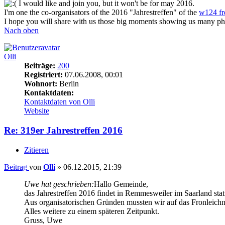
I would like and join you, but it won't be for may 2016.
I'm one the co-organisators of the 2016 "Jahrestreffen" of the
w124 fr
I hope you will share with us those big moments showing us many p
Nach oben
Olli
Beiträge:
200
Registriert:
07.06.2008, 00:01
Wohnort:
Berlin
Kontaktdaten:
Kontaktdaten von Olli
Website
Re: 319er Jahrestreffen 2016
Zitieren
Beitrag
von
Olli
»
06.12.2015, 21:39
Uwe hat geschrieben:
Hallo Gemeinde,
das Jahrestreffen 2016 findet in Remmesweiler im Saarland stat
Aus organisatorischen Gründen mussten wir auf das Fronleich
Alles weitere zu einem späteren Zeitpunkt.
Gruss, Uwe