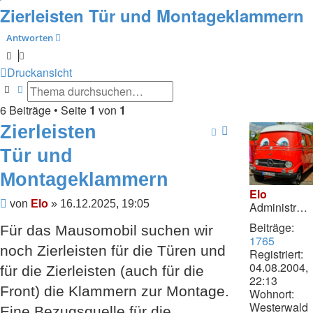
Zierleisten Tür und Montageklammern
Antworten
Druckansicht
Suche
Erweiterte Suche
6 Beiträge • Seite
1
von
1
Zierleisten
Tür und
Montageklammern
Elo
Beitrag
von
Elo
»
16.12.2025, 19:05
Administrator
Beiträge:
Für das Mausomobil suchen wir
1765
noch Zierleisten für die Türen und
Registriert:
04.08.2004,
für die Zierleisten (auch für die
22:13
Front) die Klammern zur Montage.
Wohnort:
Westerwald
Eine Bezugsquelle für die