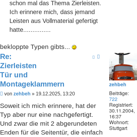
schon mal das Thema Zierleisten.
Ich erinnere mich, dass jemand
Leisten aus Vollmaterial gefertigt
hatte...............
bekloppte Typen gibts...
Re:
Zierleisten
Tür und
Montageklammern
zehbeh
Beiträge:
Beitrag
von
zehbeh
»
19.12.2025, 13:20
722
Registriert:
Soweit ich mich erinnere, hat der
30.11.2004,
Typ aber nur eine nachgefertigt.
16:37
Wohnort:
Und zwar die mit 2 abgerundeten
Stuttgart
Enden für die Seitentür, die einfach