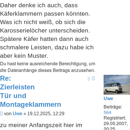
Daher denke ich auch, dass
Käferklammern passen könnten.
Was ich nicht weiß, ob sich die
Karosserielöcher unterscheiden.
Spätere Käfer hatten dann auch
schmalere Leisten, dazu habe ich
aber kein Muster.
Du hast keine ausreichende Berechtigung, um
die Dateianhänge dieses Beitrags anzusehen.
Re:
Zierleisten
Tür und
Uwe
Montageklammern
Beiträge:
564
Beitrag
von
Uwe
»
19.12.2025, 12:29
Registriert:
29.05.2007,
zu meiner Anfangszeit hier im
20:25