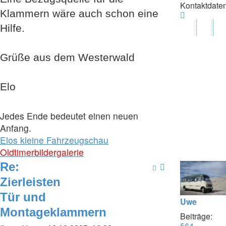
Kontaktdaten
Klammern wäre auch schon eine
Kontaktda
von
Hilfe.
Elo
Grüße aus dem Westerwald
Elo
Jedes Ende bedeutet einen neuen
Anfang.
Elos kleine Fahrzeugschau
Oldtimerbildergalerie
Re:
Zierleisten
Tür und
Uwe
Montageklammern
Beiträge:
564