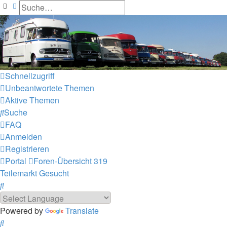
Suche
Erweiterte Suche
L319-forum.de
Schnellzugriff
Unbeantwortete Themen
Aktive Themen
Suche
FAQ
Anmelden
Registrieren
Portal
Foren-Übersicht
319
Teilemarkt
Gesucht
Suche
Powered by
Translate
Suche