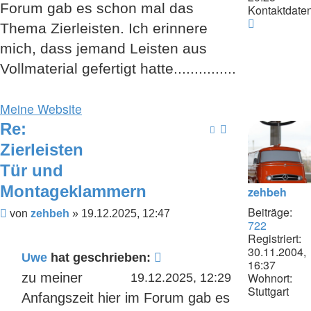
Forum gab es schon mal das
Kontaktdaten
Kontaktda
Thema Zierleisten. Ich erinnere
von
mich, dass jemand Leisten aus
Uwe
Vollmaterial gefertigt hatte...............
Meine Website
Re:
Zierleisten
Tür und
Montageklammern
zehbeh
Beiträge:
Beitrag
von
zehbeh
»
19.12.2025, 12:47
722
Registriert:
30.11.2004,
Uwe
hat geschrieben:
16:37
zu meiner
Wohnort:
19.12.2025, 12:29
Stuttgart
Anfangszeit hier im Forum gab es