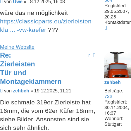
Beitrag
von
Uwe
»
18.12.2025, 16:08
Registriert:
29.05.2007,
wäre das ne möglichkeit
20:25
https://classicparts.eu/zierleisten-
Kontaktdaten
Kontaktda
kla ... -vw-kaefer
???
von
Uwe
Meine Website
Re:
Zierleisten
Tür und
Montageklammern
zehbeh
Beiträge:
Beitrag
von
zehbeh
»
19.12.2025, 11:21
722
Registriert:
Die schmale 319er Zierleiste hat
30.11.2004,
16mm, die vom 62er Käfer 18mm,
16:37
Wohnort:
siehe Bilder. Ansonsten sind sie
Stuttgart
sich sehr ähnlich.