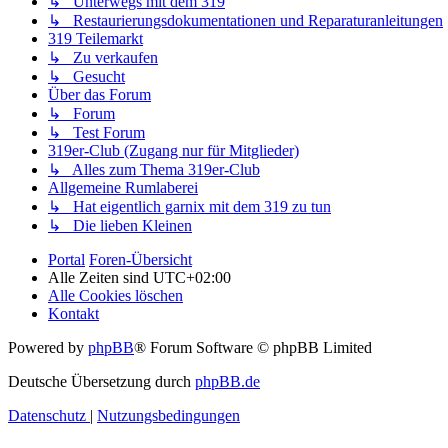
↳ Unterwegs mit dem 319
↳ Restaurierungsdokumentationen und Reparaturanleitungen
319 Teilemarkt
↳ Zu verkaufen
↳ Gesucht
Über das Forum
↳ Forum
↳ Test Forum
319er-Club (Zugang nur für Mitglieder)
↳ Alles zum Thema 319er-Club
Allgemeine Rumlaberei
↳ Hat eigentlich garnix mit dem 319 zu tun
↳ Die lieben Kleinen
Portal
Foren-Übersicht
Alle Zeiten sind
UTC+02:00
Alle Cookies löschen
Kontakt
Powered by
phpBB
® Forum Software © phpBB Limited
Deutsche Übersetzung durch
phpBB.de
Datenschutz
|
Nutzungsbedingungen