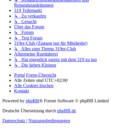
Reparaturanleitungen
319 Teilemarkt
↳ Zu verkaufen
↳ Gesucht
Über das Forum
↳ Forum
↳ Test Forum
319er-Club (Zugang nur für Mitglieder)
↳ Alles zum Thema 319er-Club
Allgemeine Rumlaberei
↳ Hat eigentlich garnix mit dem 319 zu tun
↳ Die lieben Kleinen
Portal
Foren-Übersicht
Alle Zeiten sind
UTC+02:00
Alle Cookies löschen
Kontakt
Powered by
phpBB
® Forum Software © phpBB Limited
Deutsche Übersetzung durch
phpBB.de
Datenschutz
|
Nutzungsbedingungen