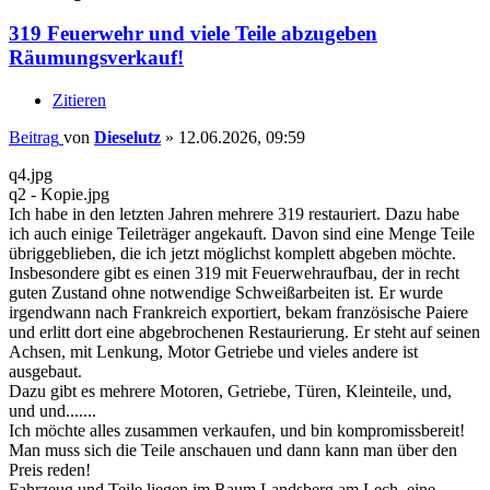
319 Feuerwehr und viele Teile abzugeben
Räumungsverkauf!
Zitieren
Beitrag
von
Dieselutz
»
12.06.2026, 09:59
q4.jpg
q2 - Kopie.jpg
Ich habe in den letzten Jahren mehrere 319 restauriert. Dazu habe
ich auch einige Teileträger angekauft. Davon sind eine Menge Teile
übriggeblieben, die ich jetzt möglichst komplett abgeben möchte.
Insbesondere gibt es einen 319 mit Feuerwehraufbau, der in recht
guten Zustand ohne notwendige Schweißarbeiten ist. Er wurde
irgendwann nach Frankreich exportiert, bekam französische Paiere
und erlitt dort eine abgebrochenen Restaurierung. Er steht auf seinen
Achsen, mit Lenkung, Motor Getriebe und vieles andere ist
ausgebaut.
Dazu gibt es mehrere Motoren, Getriebe, Türen, Kleinteile, und,
und und.......
Ich möchte alles zusammen verkaufen, und bin kompromissbereit!
Man muss sich die Teile anschauen und dann kann man über den
Preis reden!
Fahrzeug und Teile liegen im Raum Landsberg am Lech, eine