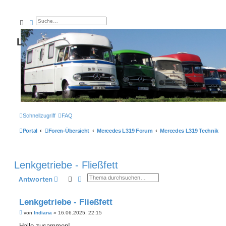
Suche
Erweiterte Suche
L319-forum.de
Schnellzugriff
FAQ
Portal
Foren-Übersicht
Mercedes L319 Forum
Mercedes L319 Technik
Lenkgetriebe - Fließfett
Suche
Erweiterte Suche
Antworten
Lenkgetriebe - Fließfett
B
von
Indiana
»
16.06.2025, 22:15
e
i
Hallo zusammen!