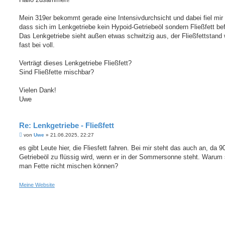
t
r
a
Mein 319er bekommt gerade eine Intensivdurchsicht und dabei fiel mir 
g
dass sich im Lenkgetriebe kein Hypoid-Getriebeöl sondern Fließfett bef
Das Lenkgetriebe sieht außen etwas schwitzig aus, der Fließfettstand 
fast bei voll.
Verträgt dieses Lenkgetriebe Fließfett?
Sind Fließfette mischbar?
Vielen Dank!
Uwe
Re: Lenkgetriebe - Fließfett
B
von
Uwe
»
21.06.2025, 22:27
e
i
es gibt Leute hier, die Fliesfett fahren. Bei mir steht das auch an, da 9
t
Getriebeöl zu flüssig wird, wenn er in der Sommersonne steht. Warum 
r
a
man Fette nicht mischen können?
g
Meine Website