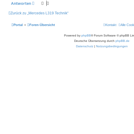
Antworten
Zurück zu „Mercedes L319 Technik“
Portal
Foren-Übersicht
Kontakt
Alle Coo
Powered by
phpBB
® Forum Software © phpBB Lim
Deutsche Übersetzung durch
phpBB.de
Datenschutz
|
Nutzungsbedingungen