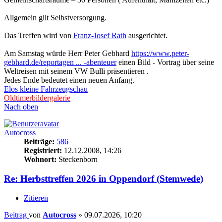
Allgemein gilt Selbstversorgung.
Das Treffen wird von
Franz‑Josef Rath
ausgerichtet.
Am Samstag würde Herr Peter Gebhard
https://www.peter-
gebhard.de/reportagen ... -abenteuer
einen Bild - Vortrag über seine
Weltreisen mit seinem VW Bulli präsentieren .
Jedes Ende bedeutet einen neuen Anfang.
Elos kleine Fahrzeugschau
Oldtimerbildergalerie
Nach oben
Autocross
Beiträge:
586
Registriert:
12.12.2008, 14:26
Wohnort:
Steckenborn
Re: Herbsttreffen 2026 in Oppendorf (Stemwede)
Zitieren
Beitrag
von
Autocross
»
09.07.2026, 10:20