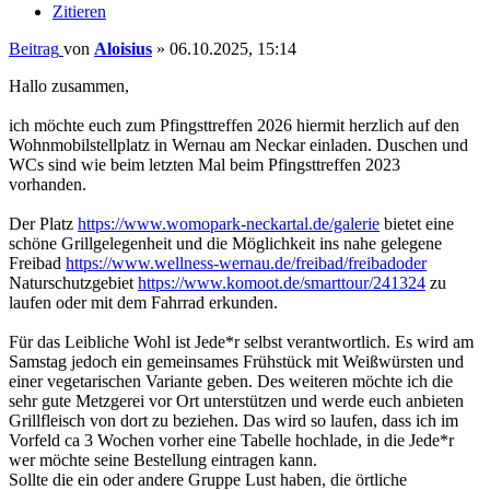
Zitieren
Beitrag
von
Aloisius
»
06.10.2025, 15:14
Hallo zusammen,
ich möchte euch zum Pfingsttreffen 2026 hiermit herzlich auf den
Wohnmobilstellplatz in Wernau am Neckar einladen. Duschen und
WCs sind wie beim letzten Mal beim Pfingsttreffen 2023
vorhanden.
Der Platz
https://www.womopark-neckartal.de/galerie
bietet eine
schöne Grillgelegenheit und die Möglichkeit ins nahe gelegene
Freibad
https://www.wellness-wernau.de/freibad/freibadoder
Naturschutzgebiet
https://www.komoot.de/smarttour/241324
zu
laufen oder mit dem Fahrrad erkunden.
Für das Leibliche Wohl ist Jede*r selbst verantwortlich. Es wird am
Samstag jedoch ein gemeinsames Frühstück mit Weißwürsten und
einer vegetarischen Variante geben. Des weiteren möchte ich die
sehr gute Metzgerei vor Ort unterstützen und werde euch anbieten
Grillfleisch von dort zu beziehen. Das wird so laufen, dass ich im
Vorfeld ca 3 Wochen vorher eine Tabelle hochlade, in die Jede*r
wer möchte seine Bestellung eintragen kann.
Sollte die ein oder andere Gruppe Lust haben, die örtliche