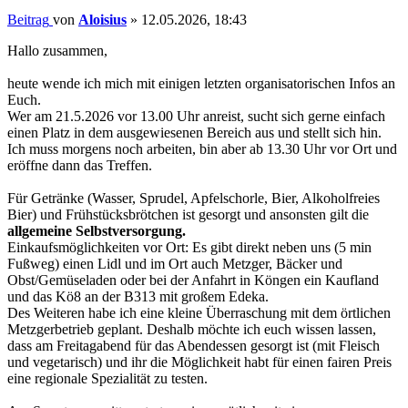
Beitrag
von
Aloisius
»
12.05.2026, 18:43
Hallo zusammen,
heute wende ich mich mit einigen letzten organisatorischen Infos an
Euch.
Wer am 21.5.2026 vor 13.00 Uhr anreist, sucht sich gerne einfach
einen Platz in dem ausgewiesenen Bereich aus und stellt sich hin.
Ich muss morgens noch arbeiten, bin aber ab 13.30 Uhr vor Ort und
eröffne dann das Treffen.
Für Getränke (Wasser, Sprudel, Apfelschorle, Bier, Alkoholfreies
Bier) und Frühstücksbrötchen ist gesorgt und ansonsten gilt die
allgemeine Selbstversorgung.
Einkaufsmöglichkeiten vor Ort: Es gibt direkt neben uns (5 min
Fußweg) einen Lidl und im Ort auch Metzger, Bäcker und
Obst/Gemüseladen oder bei der Anfahrt in Köngen ein Kaufland
und das Kö8 an der B313 mit großem Edeka.
Des Weiteren habe ich eine kleine Überraschung mit dem örtlichen
Metzgerbetrieb geplant. Deshalb möchte ich euch wissen lassen,
dass am Freitagabend für das Abendessen gesorgt ist (mit Fleisch
und vegetarisch) und ihr die Möglichkeit habt für einen fairen Preis
eine regionale Spezialität zu testen.