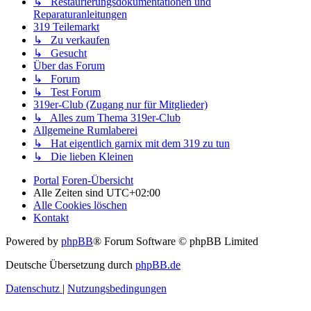
↳ Restaurierungsdokumentationen und
Reparaturanleitungen
319 Teilemarkt
↳ Zu verkaufen
↳ Gesucht
Über das Forum
↳ Forum
↳ Test Forum
319er-Club (Zugang nur für Mitglieder)
↳ Alles zum Thema 319er-Club
Allgemeine Rumlaberei
↳ Hat eigentlich garnix mit dem 319 zu tun
↳ Die lieben Kleinen
Portal
Foren-Übersicht
Alle Zeiten sind
UTC+02:00
Alle Cookies löschen
Kontakt
Powered by
phpBB
® Forum Software © phpBB Limited
Deutsche Übersetzung durch
phpBB.de
Datenschutz
|
Nutzungsbedingungen