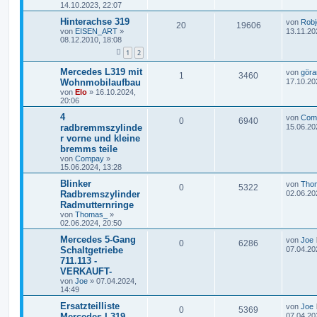
14.10.2023, 22:07
Hinterachse 319
von
Robj
20
19606
von
EISEN_ART
»
13.11.20
08.12.2010, 18:08
1
2
Mercedes L319 mit
von
göra
1
3460
Wohnmobilaufbau
17.10.20
von
Elo
»
16.10.2024,
20:06
4
von
Com
0
6940
radbremmszylinde
15.06.20
r vorne und kleine
bremms teile
von
Compay
»
15.06.2024, 13:28
Blinker
von
Tho
0
5322
Radbremszylinder
02.06.20
Radmutternringe
von
Thomas_
»
02.06.2024, 20:50
Mercedes 5-Gang
von
Joe
0
6286
Schaltgetriebe
07.04.20
711.113 -
VERKAUFT-
von
Joe
»
07.04.2024,
14:49
Ersatzteilliste
von
Joe
0
5369
Mercedes L319 -
07.04.20