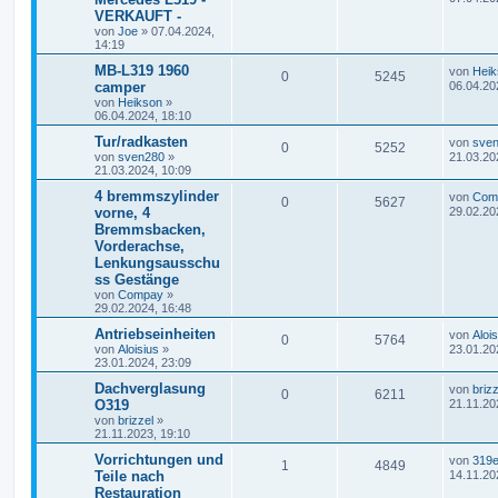
VERKAUFT -
von
Joe
»
07.04.2024,
14:19
MB-L319 1960
von
Heik
0
5245
camper
06.04.20
von
Heikson
»
06.04.2024, 18:10
Tur/radkasten
von
sve
0
5252
von
sven280
»
21.03.20
21.03.2024, 10:09
4 bremmszylinder
von
Com
0
5627
vorne, 4
29.02.20
Bremmsbacken,
Vorderachse,
Lenkungsausschu
ss Gestänge
von
Compay
»
29.02.2024, 16:48
Antriebseinheiten
von
Aloi
0
5764
von
Aloisius
»
23.01.20
23.01.2024, 23:09
Dachverglasung
von
brizz
0
6211
O319
21.11.20
von
brizzel
»
21.11.2023, 19:10
Vorrichtungen und
von
319e
1
4849
Teile nach
14.11.20
Restauration