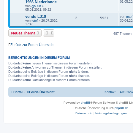
1966 Niederlande
01.05.20
von
gjb008
»
05.01.2021, 09:22
vends L319
von
totof
2
5921
von
totof
»
26.07.2020,
30.04.20
17:43
Neues Thema
687 Themen
Zurück zur Foren-Übersicht
BERECHTIGUNGEN IN DIESEM FORUM
Du darfst
keine
neuen Themen in diesem Forum erstellen.
Du darfst
keine
Antworten zu Themen in diesem Forum erstellen.
Du darfst deine Beiträge in diesem Forum
nicht
ändern.
Du darfst deine Beiträge in diesem Forum
nicht
löschen.
Du darfst
keine
Dateianhänge in diesem Forum erstellen.
Portal
Foren-Übersicht
Kontakt
Alle Coo
Powered by
phpBB
® Forum Software © phpBB Lim
Deutsche Übersetzung durch
phpBB.de
Datenschutz
|
Nutzungsbedingungen