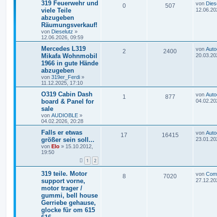
319 Feuerwehr und
von
Dies
0
507
viele Teile
12.06.20
abzugeben
Räumungsverkauf!
von
Dieselutz
»
12.06.2026, 09:59
Mercedes L319
von
Auto
2
2400
Mikafa Wohnmobil
20.03.20
1966 in gute Hände
abzugeben
von
319er_Ferdi
»
11.12.2025, 17:10
O319 Cabin Dash
von
Auto
1
877
board & Panel for
04.02.20
sale
von
AUDIOBLE
»
04.02.2026, 20:28
Falls er etwas
von
Auto
17
16415
größer sein soll...
23.01.20
von
Elo
»
15.10.2012,
19:50
1
2
319 teile. Motor
von
Com
8
7020
support vorne,
27.12.20
motor trager /
gummi, bell house
Gerriebe gehause,
glocke für om 615