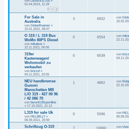
von
OERE431700
»
02.04.2014, 11:28
1
2
For Sale in
von
Glo
3
6932
Australia
16.02.20
von
GlobeRoamer
»
15.01.2022, 08:07
O 319 / L 319 Bus
von
mik
0
6554
WoMo 80PS Diesel
22.11.20
von
mikabus
»
22.11.2021, 00:05
319er
von
brizz
0
6539
Kastenwagen/
04.11.20
Wohnmobil zu
verkaufen
von
brizzel
»
04.11.2021, 20:55
NEU handbremse
von
Robj
1
4862
Gummi
22.10.20
Manschetten MB
L/O 319 - 427 00 96
/ 42 086 70
von
favorit135sportline
»
17.10.2021, 21:12
L319 for sale Uk
von
HILL
0
5596
von
HILLBILLY
»
06.09.20
06.09.2021, 20:50
Schriftzug O-319
von
Uwe
7
10060