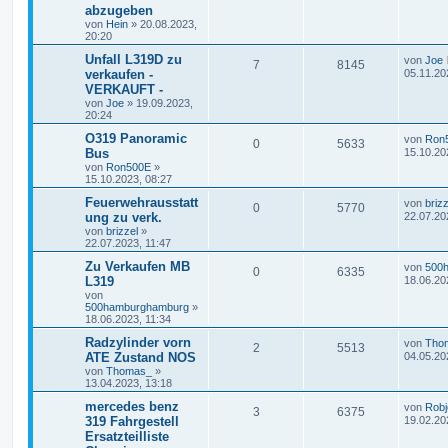
abzugeben
von
Hein
»
20.08.2023,
20:20
Unfall L319D zu
von
Joe
7
8145
verkaufen -
05.11.20
VERKAUFT -
von
Joe
»
19.09.2023,
20:24
O319 Panoramic
von
Ron
0
5633
Bus
15.10.20
von
Ron500E
»
15.10.2023, 08:27
Feuerwehrausstatt
von
brizz
0
5770
ung zu verk.
22.07.20
von
brizzel
»
22.07.2023, 11:47
Zu Verkaufen MB
von
500
0
6335
L319
18.06.20
von
500hamburghamburg
»
18.06.2023, 11:34
Radzylinder vorn
von
Tho
2
5513
ATE Zustand NOS
04.05.20
von
Thomas_
»
13.04.2023, 13:18
mercedes benz
von
Robj
3
6375
319 Fahrgestell
19.02.20
Ersatzteilliste