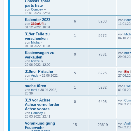
Chassis spare
parts liste
von
Compay
»
16.01.2023, 22:34
Kalender 2023
von
Bona
6
8203
von
319erUfi
»
11.01.20
31.12.2022, 16:01
319er Teile zu
von
Mic
1
5672
verschenken
04.10.20
von
Micha
»
04.10.2022, 11:28
Kastenwagen zu
von
brizz
0
7881
verkaufen
29.06.20
von
brizzel
»
29.06.2022, 12:00
319ner Pritsche
von
Elo
5
8225
von
Andy
»
25.06.2022,
27.06.20
12:13
suche türen
von
Uwe
1
5232
von
tomi
»
30.04.2022,
01.05.20
23:39
319 vor Achse
von
Com
0
6498
Achse vorne forder
28.03.20
Achse vooras
von
Compay
»
28.03.2022, 22:41
Vorankündigung
von
Andi
15
23619
Feuerwehr
24.02.20