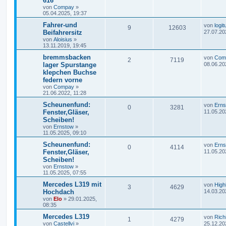
616
von
Compay
»
05.04.2025, 19:37
Fahrer-und
von
logit
9
12603
Beifahrersitz
27.07.20
von
Aloisius
»
13.11.2019, 19:45
bremmsbacken
von
Com
2
7119
lager Spurstange
08.06.20
klepchen Buchse
federn vorne
von
Compay
»
21.06.2022, 11:28
Scheunenfund:
von
Erns
0
3281
Fenster,Gläser,
11.05.20
Scheiben!
von
Ernstow
»
11.05.2025, 09:10
Scheunenfund:
von
Erns
0
4114
Fenster,Gläser,
11.05.20
Scheiben!
von
Ernstow
»
11.05.2025, 07:55
Mercedes L319 mit
von
High
3
4629
Hochdach
14.03.20
von
Elo
»
29.01.2025,
08:35
Mercedes L319
von
Rich
1
4279
von
Castellvi
»
25.12.20