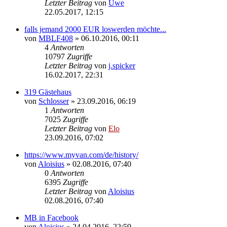
Letzter Beitrag
von
Uwe
22.05.2017, 12:15
falls jemand 2000 EUR loswerden möchte...
von
MBLF408
»
06.10.2016, 00:11
4
Antworten
10797
Zugriffe
Letzter Beitrag
von
j.spicker
16.02.2017, 22:31
319 Gästehaus
von
Schlosser
»
23.09.2016, 06:19
1
Antworten
7025
Zugriffe
Letzter Beitrag
von
Elo
23.09.2016, 07:02
https://www.myvan.com/de/history/
von
Aloisius
»
02.08.2016, 07:40
0
Antworten
6395
Zugriffe
Letzter Beitrag
von
Aloisius
02.08.2016, 07:40
MB in Facebook
von
Aloisius
»
24.04.2016, 22:59