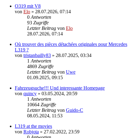
O319 mit V8
von
Elo
»
28.07.2026, 07:14
0
Antworten
93
Zugriffe
Letzter Beitrag
von
Elo
28.07.2026, 07:14
Où trouver des pièces détachées originales pour Mercedes
L319 ?
von
tristanbailly83
»
28.07.2025, 03:34
1
Antworten
4869
Zugriffe
Letzter Beitrag
von
Uwe
01.09.2025, 09:15
Fahrzeugsuche!!! Und interessante Homepage
von
quincy
»
03.05.2024, 20:59
1
Antworten
10664
Zugriffe
Letzter Beitrag
von
Guido-C
08.05.2024, 11:53
L319 at the movies
von
Robjota
»
27.02.2022, 23:59
0
Antworten