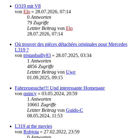
O319 mit V8
von
Elo
»
28.07.2026, 07:14
0
Antworten
79
Zugriffe
Letzter Beitrag
von
Elo
28.07.2026, 07:14
Où trouver des pièces détachées originales pour Mercedes
L319 ?
von
tristanbailly83
»
28.07.2025, 03:34
1
Antworten
4856
Zugriffe
Letzter Beitrag
von
Uwe
01.09.2025, 09:15
Fahrzeugsuche!!! Und interessante Homepage
von
quincy
»
03.05.2024, 20:59
1
Antworten
10661
Zugriffe
Letzter Beitrag
von
Guido-C
08.05.2024, 11:53
L319 at the movies
von
Robjota
»
27.02.2022, 23:59
0
Antworten