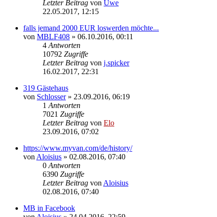
Letzter Beitrag
von
Uwe
22.05.2017, 12:15
falls jemand 2000 EUR loswerden möchte...
von
MBLF408
»
06.10.2016, 00:11
4
Antworten
10792
Zugriffe
Letzter Beitrag
von
j.spicker
16.02.2017, 22:31
319 Gästehaus
von
Schlosser
»
23.09.2016, 06:19
1
Antworten
7021
Zugriffe
Letzter Beitrag
von
Elo
23.09.2016, 07:02
https://www.myvan.com/de/history/
von
Aloisius
»
02.08.2016, 07:40
0
Antworten
6390
Zugriffe
Letzter Beitrag
von
Aloisius
02.08.2016, 07:40
MB in Facebook
von
Aloisius
»
24.04.2016, 22:59