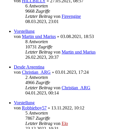
von
HILLBILLY
»
27.05.2021, 08:57
6
Antworten
9668
Zugriffe
Letzter Beitrag
von
Fireengine
08.03.2023, 23:01
Vorstellung
von
Martin und Marius
»
03.08.2021, 18:53
8
Antworten
10731
Zugriffe
Letzter Beitrag
von
Martin und Marius
26.02.2023, 20:37
Desde Argentina
von
Christian_ARG
»
03.01.2023, 17:24
2
Antworten
4966
Zugriffe
Letzter Beitrag
von
Christian_ARG
04.01.2023, 00:14
Vorstellung
von
Robbieboy57
»
13.11.2022, 10:12
5
Antworten
7867
Zugriffe
Letzter Beitrag
von
Elo
23.12.2022, 10:31