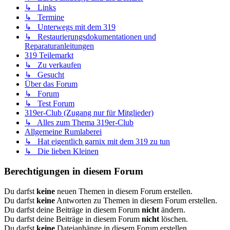
↳ Links
↳ Termine
↳ Unterwegs mit dem 319
↳ Restaurierungsdokumentationen und
Reparaturanleitungen
319 Teilemarkt
↳ Zu verkaufen
↳ Gesucht
Über das Forum
↳ Forum
↳ Test Forum
319er-Club (Zugang nur für Mitglieder)
↳ Alles zum Thema 319er-Club
Allgemeine Rumlaberei
↳ Hat eigentlich garnix mit dem 319 zu tun
↳ Die lieben Kleinen
Berechtigungen in diesem Forum
Du darfst
keine
neuen Themen in diesem Forum erstellen.
Du darfst
keine
Antworten zu Themen in diesem Forum erstellen.
Du darfst deine Beiträge in diesem Forum
nicht
ändern.
Du darfst deine Beiträge in diesem Forum
nicht
löschen.
Du darfst
keine
Dateianhänge in diesem Forum erstellen.