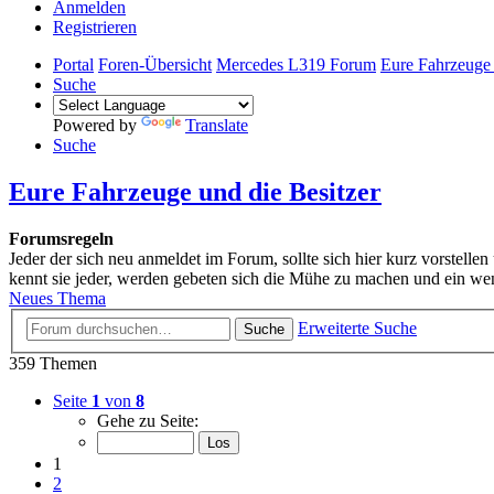
Anmelden
Registrieren
Portal
Foren-Übersicht
Mercedes L319 Forum
Eure Fahrzeuge 
Suche
Powered by
Translate
Suche
Eure Fahrzeuge und die Besitzer
Forumsregeln
Jeder der sich neu anmeldet im Forum, sollte sich hier kurz vorstell
kennt sie jeder, werden gebeten sich die Mühe zu machen und ein wen
Neues Thema
Erweiterte Suche
Suche
359 Themen
Seite
1
von
8
Gehe zu Seite:
1
2