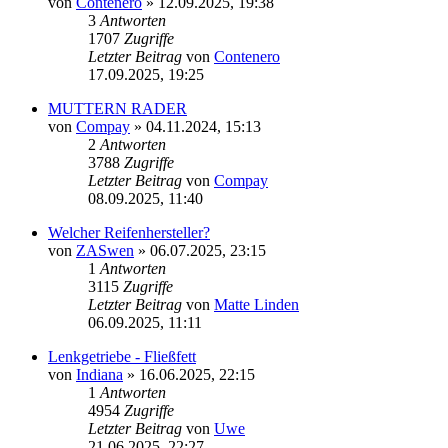
von
Contenero
»
12.09.2025, 19:38
3
Antworten
1707
Zugriffe
Letzter Beitrag
von
Contenero
17.09.2025, 19:25
MUTTERN RADER
von
Compay
»
04.11.2024, 15:13
2
Antworten
3788
Zugriffe
Letzter Beitrag
von
Compay
08.09.2025, 11:40
Welcher Reifenhersteller?
von
ZASwen
»
06.07.2025, 23:15
1
Antworten
3115
Zugriffe
Letzter Beitrag
von
Matte Linden
06.09.2025, 11:11
Lenkgetriebe - Fließfett
von
Indiana
»
16.06.2025, 22:15
1
Antworten
4954
Zugriffe
Letzter Beitrag
von
Uwe
21.06.2025, 22:27