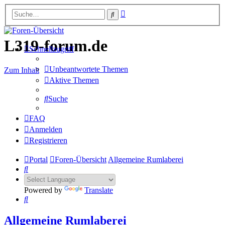
Erweiterte
Suche
Suche
L319-forum.de
Schnellzugriff
Unbeantwortete Themen
Zum Inhalt
Aktive Themen
Suche
FAQ
Anmelden
Registrieren
Portal
Foren-Übersicht
Allgemeine Rumlaberei
Suche
Powered by
Translate
Suche
Allgemeine Rumlaberei