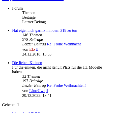
Forum
Themen
Beiträge
Letzter Beitrag
Hat eigentlich garnix mit dem 319 zu tun
146
Themen
578
Beiträge
Letzter Beitrag
Re: Frohe Weihnacht
Neuester
von
Elo
Beitrag
24.12.2018, 13:53
Die lieben Kleinen
Für diejenigen, die nicht genug Platz für die 1:1 Modelle
haben
32
Themen
197
Beiträge
Letzter Beitrag
Re: Frohe Weihnachten!
Neuester
von
LüneUwi
Beitrag
29.12.2022, 18:41
Gehe zu