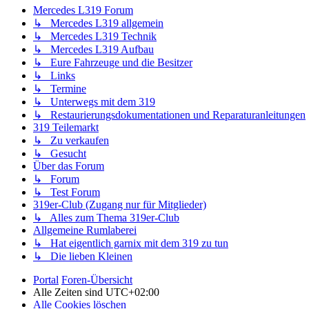
Mercedes L319 Forum
↳ Mercedes L319 allgemein
↳ Mercedes L319 Technik
↳ Mercedes L319 Aufbau
↳ Eure Fahrzeuge und die Besitzer
↳ Links
↳ Termine
↳ Unterwegs mit dem 319
↳ Restaurierungsdokumentationen und Reparaturanleitungen
319 Teilemarkt
↳ Zu verkaufen
↳ Gesucht
Über das Forum
↳ Forum
↳ Test Forum
319er-Club (Zugang nur für Mitglieder)
↳ Alles zum Thema 319er-Club
Allgemeine Rumlaberei
↳ Hat eigentlich garnix mit dem 319 zu tun
↳ Die lieben Kleinen
Portal
Foren-Übersicht
Alle Zeiten sind
UTC+02:00
Alle Cookies löschen