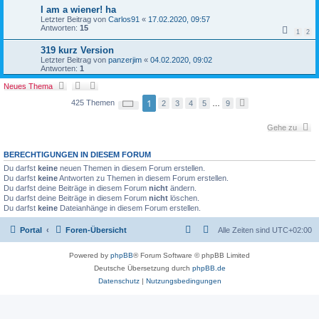
I am a wiener! ha
Letzter Beitrag von
Carlos91
«
17.02.2020, 09:57
Antworten:
15
1
2
319 kurz Version
Letzter Beitrag von
panzerjim
«
04.02.2020, 09:02
Antworten:
1
Neues Thema
S
1
425 Themen
2
3
4
5
…
9
N
e
ä
i
c
t
Gehe zu
h
e
s
1
t
v
BERECHTIGUNGEN IN DIESEM FORUM
e
o
Du darfst
keine
neuen Themen in diesem Forum erstellen.
n
9
Du darfst
keine
Antworten zu Themen in diesem Forum erstellen.
Du darfst deine Beiträge in diesem Forum
nicht
ändern.
Du darfst deine Beiträge in diesem Forum
nicht
löschen.
Du darfst
keine
Dateianhänge in diesem Forum erstellen.
Portal
Foren-Übersicht
Alle Zeiten sind
UTC+02:00
Powered by
phpBB
® Forum Software © phpBB Limited
Deutsche Übersetzung durch
phpBB.de
Datenschutz
|
Nutzungsbedingungen