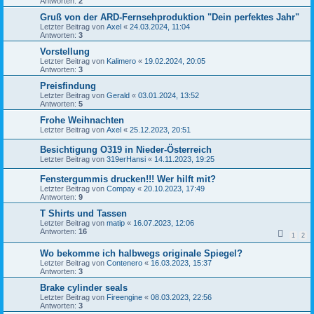
Antworten:
2
Gruß von der ARD-Fernsehproduktion "Dein perfektes Jahr"
Letzter Beitrag von
Axel
«
24.03.2024, 11:04
Antworten:
3
Vorstellung
Letzter Beitrag von
Kalimero
«
19.02.2024, 20:05
Antworten:
3
Preisfindung
Letzter Beitrag von
Gerald
«
03.01.2024, 13:52
Antworten:
5
Frohe Weihnachten
Letzter Beitrag von
Axel
«
25.12.2023, 20:51
Besichtigung O319 in Nieder-Österreich
Letzter Beitrag von
319erHansi
«
14.11.2023, 19:25
Fenstergummis drucken!!! Wer hilft mit?
Letzter Beitrag von
Compay
«
20.10.2023, 17:49
Antworten:
9
T Shirts und Tassen
Letzter Beitrag von
matip
«
16.07.2023, 12:06
Antworten:
16
1
2
Wo bekomme ich halbwegs originale Spiegel?
Letzter Beitrag von
Contenero
«
16.03.2023, 15:37
Antworten:
3
Brake cylinder seals
Letzter Beitrag von
Fireengine
«
08.03.2023, 22:56
Antworten:
3