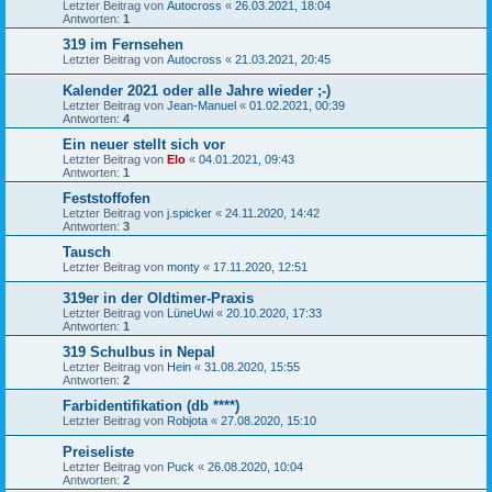
Letzter Beitrag von
Autocross
«
26.03.2021, 18:04
Antworten:
1
319 im Fernsehen
Letzter Beitrag von
Autocross
«
21.03.2021, 20:45
Kalender 2021 oder alle Jahre wieder ;-)
Letzter Beitrag von
Jean-Manuel
«
01.02.2021, 00:39
Antworten:
4
Ein neuer stellt sich vor
Letzter Beitrag von
Elo
«
04.01.2021, 09:43
Antworten:
1
Feststoffofen
Letzter Beitrag von
j.spicker
«
24.11.2020, 14:42
Antworten:
3
Tausch
Letzter Beitrag von
monty
«
17.11.2020, 12:51
319er in der Oldtimer-Praxis
Letzter Beitrag von
LüneUwi
«
20.10.2020, 17:33
Antworten:
1
319 Schulbus in Nepal
Letzter Beitrag von
Hein
«
31.08.2020, 15:55
Antworten:
2
Farbidentifikation (db ****)
Letzter Beitrag von
Robjota
«
27.08.2020, 15:10
Preiseliste
Letzter Beitrag von
Puck
«
26.08.2020, 10:04
Antworten:
2