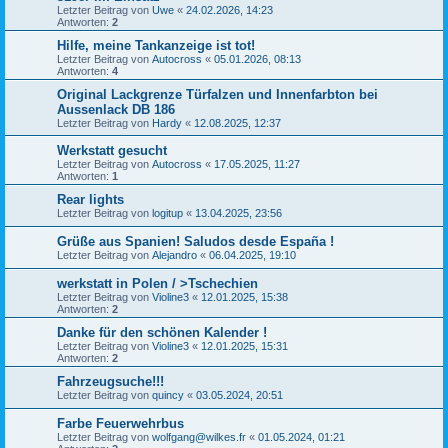
h
Letzter Beitrag von
Uwe
«
24.02.2026, 14:23
e
Antworten:
2
Hilfe, meine Tankanzeige ist tot!
Letzter Beitrag von
Autocross
«
05.01.2026, 08:13
Antworten:
4
Original Lackgrenze Türfalzen und Innenfarbton bei
Aussenlack DB 186
Letzter Beitrag von
Hardy
«
12.08.2025, 12:37
Werkstatt gesucht
Letzter Beitrag von
Autocross
«
17.05.2025, 11:27
Antworten:
1
Rear lights
Letzter Beitrag von
logitup
«
13.04.2025, 23:56
Grüße aus Spanien! Saludos desde España !
Letzter Beitrag von
Alejandro
«
06.04.2025, 19:10
werkstatt in Polen / >Tschechien
Letzter Beitrag von
Violine3
«
12.01.2025, 15:38
Antworten:
2
Danke für den schönen Kalender !
Letzter Beitrag von
Violine3
«
12.01.2025, 15:31
Antworten:
2
Fahrzeugsuche!!!
Letzter Beitrag von
quincy
«
03.05.2024, 20:51
Farbe Feuerwehrbus
Letzter Beitrag von
wolfgang@wilkes.fr
«
01.05.2024, 01:21