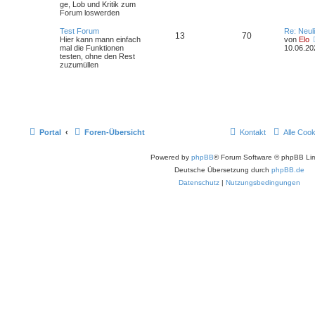
ge, Lob und Kritik zum
Forum loswerden
Test Forum
Re: Neul
13
70
Hier kann mann einfach
von
Elo
mal die Funktionen
10.06.20
testen, ohne den Rest
zuzumüllen
Portal
Foren-Übersicht
Kontakt
Alle Coo
Powered by
phpBB
® Forum Software © phpBB Lim
Deutsche Übersetzung durch
phpBB.de
Datenschutz
|
Nutzungsbedingungen