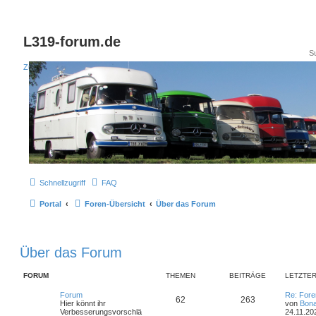
L319-forum.de
Zum Inhalt
Schnellzugriff
FAQ
Portal
Foren-Übersicht
Über das Forum
Über das Forum
FORUM
THEMEN
BEITRÄGE
LETZTER
Forum
Re: Fore
62
263
Hier könnt ihr
von
Bona
Verbesserungsvorschlä
24.11.20