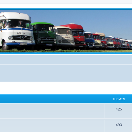
THEMEN
425
493