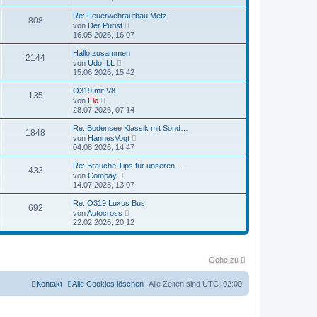
u
r
e
Re: Feuerwehraufbau Metz
B
808
s
N
e
von
Der Purist
t
e
i
16.05.2026, 16:07
e
u
t
r
e
r
Hallo zusammen
B
2144
s
a
N
e
von
Udo_LL
t
g
e
i
15.06.2026, 15:42
e
u
t
r
e
r
O319 mit V8
B
135
s
a
N
e
von
Elo
t
g
e
i
28.07.2026, 07:14
e
u
t
r
e
r
Re: Bodensee Klassik mit Sond…
B
1848
s
a
N
e
von
HannesVogt
t
g
e
i
04.08.2026, 14:47
e
u
t
r
e
r
Re: Brauche Tips für unseren …
B
433
s
a
N
e
von
Compay
t
g
e
i
14.07.2023, 13:07
e
u
t
r
e
r
Re: O319 Luxus Bus
B
692
s
a
N
e
von
Autocross
t
g
e
i
22.02.2026, 20:12
e
u
t
r
e
r
B
s
a
e
t
g
i
Gehe zu
e
t
r
r
B
Kontakt
Alle Cookies löschen
a
Alle Zeiten sind
UTC+02:00
e
g
i
t
r