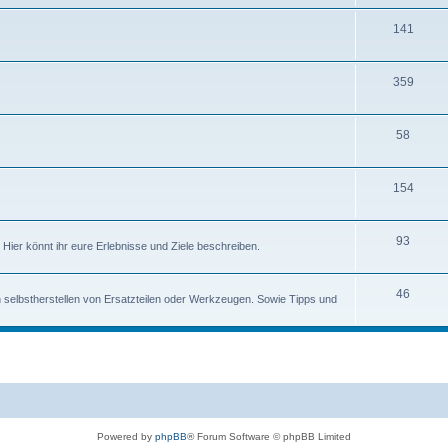
141
359
58
154
93
ier könnt ihr eure Erlebnisse und Ziele beschreiben.
46
 selbstherstellen von Ersatzteilen oder Werkzeugen. Sowie Tipps und
Powered by
phpBB
® Forum Software © phpBB Limited