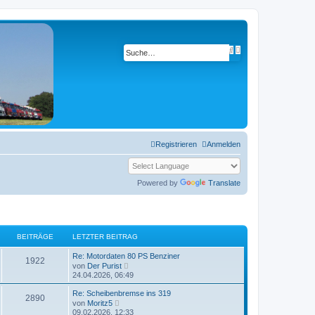
E
S
r
u
w
c
e
h
i
e
t
e
r
t
e
S
u
Registrieren
Anmelden
c
h
e
Powered by
Translate
BEITRÄGE
LETZTER BEITRAG
Re: Motordaten 80 PS Benziner
1922
N
von
Der Purist
e
24.04.2026, 06:49
u
e
Re: Scheibenbremse ins 319
2890
s
N
von
Moritz5
t
e
09.02.2026, 12:33
e