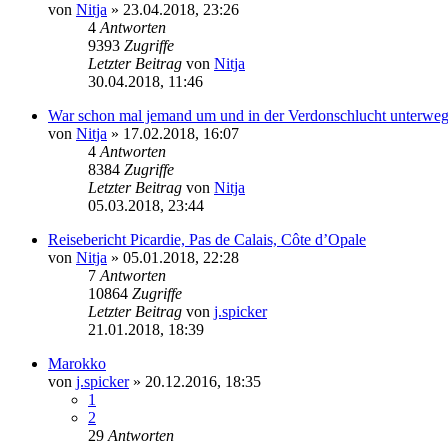
von
Nitja
»
23.04.2018, 23:26
4
Antworten
9393
Zugriffe
Letzter Beitrag
von
Nitja
30.04.2018, 11:46
War schon mal jemand um und in der Verdonschlucht unterwe
von
Nitja
»
17.02.2018, 16:07
4
Antworten
8384
Zugriffe
Letzter Beitrag
von
Nitja
05.03.2018, 23:44
Reisebericht Picardie, Pas de Calais, Côte d’Opale
von
Nitja
»
05.01.2018, 22:28
7
Antworten
10864
Zugriffe
Letzter Beitrag
von
j.spicker
21.01.2018, 18:39
Marokko
von
j.spicker
»
20.12.2016, 18:35
1
2
29
Antworten