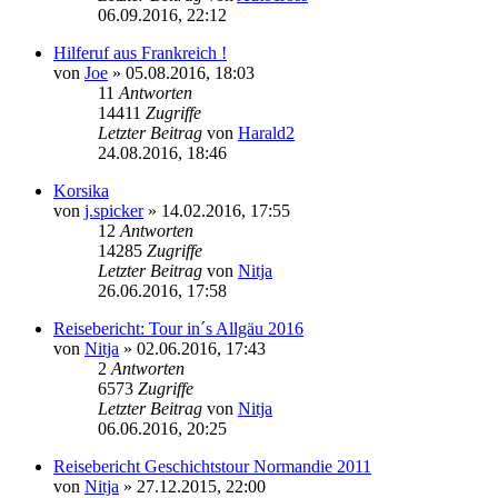
06.09.2016, 22:12
Hilferuf aus Frankreich !
von
Joe
»
05.08.2016, 18:03
11
Antworten
14411
Zugriffe
Letzter Beitrag
von
Harald2
24.08.2016, 18:46
Korsika
von
j.spicker
»
14.02.2016, 17:55
12
Antworten
14285
Zugriffe
Letzter Beitrag
von
Nitja
26.06.2016, 17:58
Reisebericht: Tour in´s Allgäu 2016
von
Nitja
»
02.06.2016, 17:43
2
Antworten
6573
Zugriffe
Letzter Beitrag
von
Nitja
06.06.2016, 20:25
Reisebericht Geschichtstour Normandie 2011
von
Nitja
»
27.12.2015, 22:00