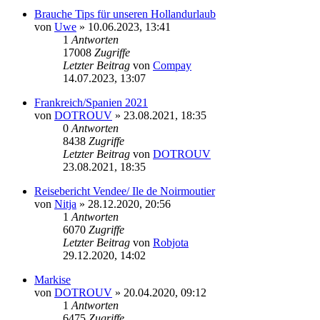
Brauche Tips für unseren Hollandurlaub
von
Uwe
»
10.06.2023, 13:41
1
Antworten
17008
Zugriffe
Letzter Beitrag
von
Compay
14.07.2023, 13:07
Frankreich/Spanien 2021
von
DOTROUV
»
23.08.2021, 18:35
0
Antworten
8438
Zugriffe
Letzter Beitrag
von
DOTROUV
23.08.2021, 18:35
Reisebericht Vendee/ Ile de Noirmoutier
von
Nitja
»
28.12.2020, 20:56
1
Antworten
6070
Zugriffe
Letzter Beitrag
von
Robjota
29.12.2020, 14:02
Markise
von
DOTROUV
»
20.04.2020, 09:12
1
Antworten
6475
Zugriffe