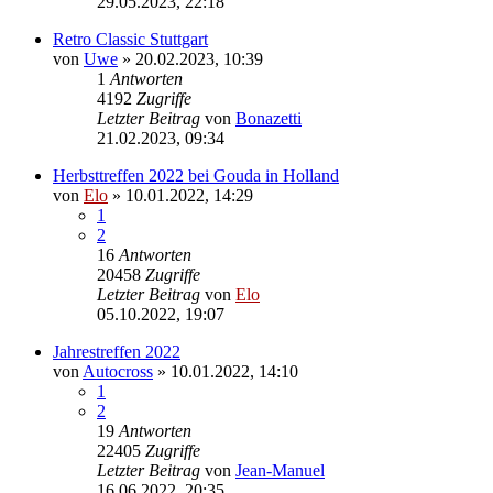
29.05.2023, 22:18
Retro Classic Stuttgart
von
Uwe
»
20.02.2023, 10:39
1
Antworten
4192
Zugriffe
Letzter Beitrag
von
Bonazetti
21.02.2023, 09:34
Herbsttreffen 2022 bei Gouda in Holland
von
Elo
»
10.01.2022, 14:29
1
2
16
Antworten
20458
Zugriffe
Letzter Beitrag
von
Elo
05.10.2022, 19:07
Jahrestreffen 2022
von
Autocross
»
10.01.2022, 14:10
1
2
19
Antworten
22405
Zugriffe
Letzter Beitrag
von
Jean-Manuel
16.06.2022, 20:35