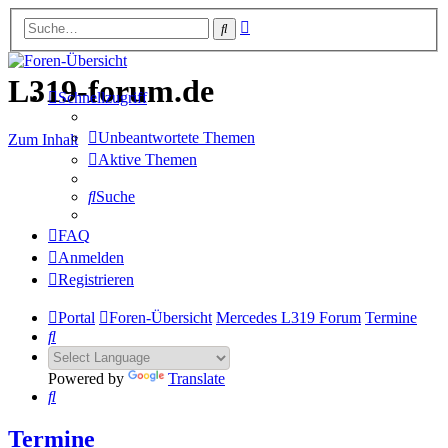
Erweiterte
Suche
Suche
L319-forum.de
Schnellzugriff
Unbeantwortete Themen
Zum Inhalt
Aktive Themen
Suche
FAQ
Anmelden
Registrieren
Portal
Foren-Übersicht
Mercedes L319 Forum
Termine
Suche
Powered by
Translate
Suche
Termine