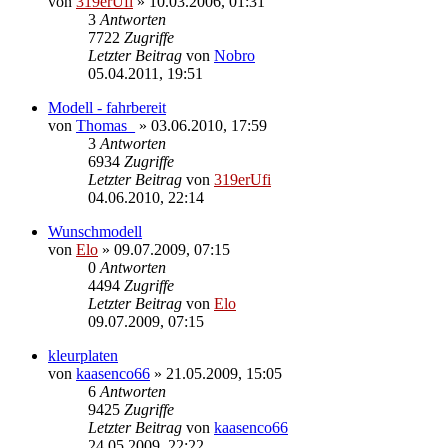
von
319erUfi
»
10.03.2006, 01:31
3
Antworten
7722
Zugriffe
Letzter Beitrag
von
Nobro
05.04.2011, 19:51
Modell - fahrbereit
von
Thomas_
»
03.06.2010, 17:59
3
Antworten
6934
Zugriffe
Letzter Beitrag
von
319erUfi
04.06.2010, 22:14
Wunschmodell
von
Elo
»
09.07.2009, 07:15
0
Antworten
4494
Zugriffe
Letzter Beitrag
von
Elo
09.07.2009, 07:15
kleurplaten
von
kaasenco66
»
21.05.2009, 15:05
6
Antworten
9425
Zugriffe
Letzter Beitrag
von
kaasenco66
24.05.2009, 22:22