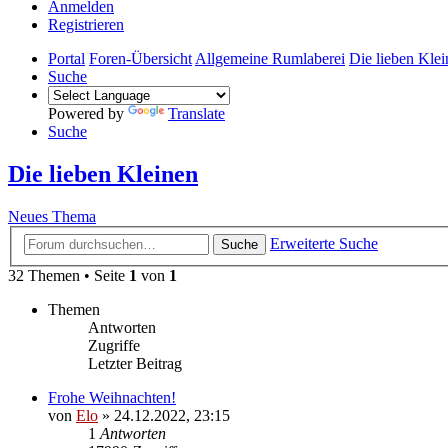
Anmelden
Registrieren
Portal
Foren-Übersicht
Allgemeine Rumlaberei
Die lieben Kle
Suche
Powered by
Translate
Suche
Die lieben Kleinen
Neues Thema
Erweiterte Suche
Suche
32 Themen • Seite
1
von
1
Themen
Antworten
Zugriffe
Letzter Beitrag
Frohe Weihnachten!
von
Elo
»
24.12.2022, 23:15
1
Antworten