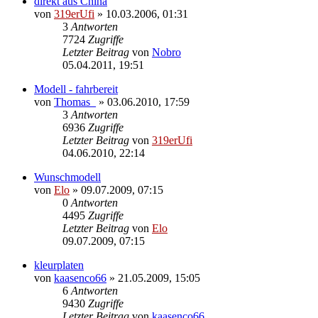
direkt aus China
von
319erUfi
»
10.03.2006, 01:31
3
Antworten
7724
Zugriffe
Letzter Beitrag
von
Nobro
05.04.2011, 19:51
Modell - fahrbereit
von
Thomas_
»
03.06.2010, 17:59
3
Antworten
6936
Zugriffe
Letzter Beitrag
von
319erUfi
04.06.2010, 22:14
Wunschmodell
von
Elo
»
09.07.2009, 07:15
0
Antworten
4495
Zugriffe
Letzter Beitrag
von
Elo
09.07.2009, 07:15
kleurplaten
von
kaasenco66
»
21.05.2009, 15:05
6
Antworten
9430
Zugriffe
Letzter Beitrag
von
kaasenco66