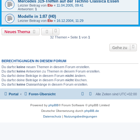
Mercedes 319-Treffen auf der Techno Classica Essen
Letzter Beitrag von
Elo
«
11.04.2005, 09:41
Antworten:
1
Modelle in 1:87 (H0)
Letzter Beitrag von
Elo
«
16.12.2004, 11:29
Neues Thema
32 Themen • Seite
1
von
1
Gehe zu
BERECHTIGUNGEN IN DIESEM FORUM
Du darfst
keine
neuen Themen in diesem Forum erstellen.
Du darfst
keine
Antworten zu Themen in diesem Forum erstellen.
Du darfst deine Beiträge in diesem Forum
nicht
ändern.
Du darfst deine Beiträge in diesem Forum
nicht
löschen.
Du darfst
keine
Dateianhänge in diesem Forum erstellen.
Portal
Foren-Übersicht
Alle Zeiten sind
UTC+02:00
Powered by
phpBB
® Forum Software © phpBB Limited
Deutsche Übersetzung durch
phpBB.de
Datenschutz
|
Nutzungsbedingungen