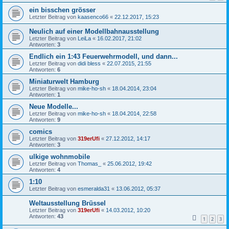
ein bisschen grösser
Letzter Beitrag von
kaasenco66
«
22.12.2017, 15:23
Neulich auf einer Modellbahnausstellung
Letzter Beitrag von
LeiLa
«
16.02.2017, 21:02
Antworten:
3
Endlich ein 1:43 Feuerwehrmodell, und dann...
Letzter Beitrag von
didi bless
«
22.07.2015, 21:55
Antworten:
6
Miniaturwelt Hamburg
Letzter Beitrag von
mike-ho-sh
«
18.04.2014, 23:04
Antworten:
1
Neue Modelle...
Letzter Beitrag von
mike-ho-sh
«
18.04.2014, 22:58
Antworten:
9
comics
Letzter Beitrag von
319erUfi
«
27.12.2012, 14:17
Antworten:
3
ulkige wohnmobile
Letzter Beitrag von
Thomas_
«
25.06.2012, 19:42
Antworten:
4
1:10
Letzter Beitrag von
esmeralda31
«
13.06.2012, 05:37
Weltausstellung Brüssel
Letzter Beitrag von
319erUfi
«
14.03.2012, 10:20
Antworten:
43
1
2
3