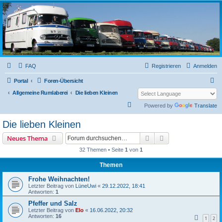
L319-forum.de
FAQ
Registrieren
Anmelden
S
Portal
Foren-Übersicht
u
Allgemeine Rumlaberei
Die lieben Kleinen
c
S
Powered by
Translate
h
u
Die lieben Kleinen
e
c
Suche
Erweiterte Suche
Neues Thema
h
32 Themen • Seite
1
von
1
e
Themen
Frohe Weihnachten!
Letzter Beitrag von
LüneUwi
«
29.12.2022, 18:41
Antworten:
1
Pfeffer und Salz
Letzter Beitrag von
Elo
«
16.06.2022, 20:32
Antworten:
16
1
2