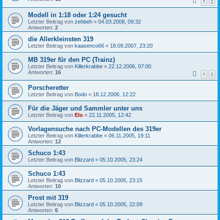
1
2
Modell in 1:18 oder 1:24 gesucht
Letzter Beitrag von
zehbeh
«
04.03.2008, 09:32
Antworten:
2
die Allerkleinsten 319
Letzter Beitrag von
kaasenco66
«
18.09.2007, 23:20
MB 319er für den PC (Trainz)
Letzter Beitrag von
Killerkrabbe
«
22.12.2006, 07:00
Antworten:
16
1
2
Porscheretter
Letzter Beitrag von
Bodo
«
18.12.2006, 12:22
Für die Jäger und Sammler unter uns
Letzter Beitrag von
Elo
«
22.11.2005, 12:42
Vorlagensuche nach PC-Modellen des 319er
Letzter Beitrag von
Killerkrabbe
«
06.11.2005, 19:11
Antworten:
12
Schuco 1:43
Letzter Beitrag von
Blizzard
«
05.10.2005, 23:24
Schuco 1:43
Letzter Beitrag von
Blizzard
«
05.10.2005, 23:15
Antworten:
10
Prost mit 319
Letzter Beitrag von
Blizzard
«
05.10.2005, 22:09
Antworten:
6