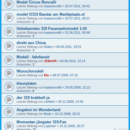
Model Circus Roncalli
Letzter Beitrag von
kaasenco66
«
20.07.2011, 00:42
model O319 Bandai am Marktplaats.nl
Letzter Beitrag von
kaasenco66
«
20.07.2011, 00:21
Antworten:
2
Unbekanntes 319 Feuerwehrmodel 1:43
Letzter Beitrag von
kaasenco66
«
01.06.2011, 00:48
Antworten:
3
direkt aus China
Letzter Beitrag von
Nobro
«
05.04.2011, 19:51
Antworten:
3
Modell - fahrbereit
Letzter Beitrag von
319erUfi
«
04.06.2010, 22:14
Antworten:
3
Wunschmodell
Letzter Beitrag von
Elo
«
09.07.2009, 07:15
kleurplaten
Letzter Beitrag von
kaasenco66
«
24.05.2009, 22:22
Antworten:
6
der 319 krabbelt ja
Letzter Beitrag von
zehbeh
«
30.12.2008, 13:40
Angebot im Wunderland
Letzter Beitrag von
Bodo
«
16.12.2008, 18:21
Momentan jüngster 319-Fan
Letzter Beitrag von
j.spicker
«
10.11.2008, 18:27
Antworten:
15