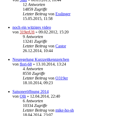
12
Antworten
14859
Zugriffe
Letzter Beitrag
von
Esslinger
15.05.2015, 11:58
noch ein witziges video
von
319erUfi
»
09.02.2012, 15:20
9
Antworten
13241
Zugriffe
Letzter Beitrag
von
Castor
26.12.2014, 10:44
Neuregelung Kurzzeitkennzeichen
von
flori-68
»
13.10.2014, 13:24
4
Antworten
8550
Zugriffe
Letzter Beitrag
von
O319er
18.10.2014, 09:23
Saisoneröffnung 2014
von
Olli
»
12.04.2014, 22:40
6
Antworten
10334
Zugriffe
Letzter Beitrag
von
mike-ho-sh
18.04.2014, 23:07