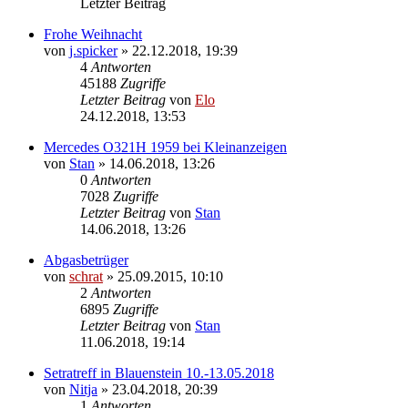
Letzter Beitrag
Frohe Weihnacht
von
j.spicker
»
22.12.2018, 19:39
4
Antworten
45188
Zugriffe
Letzter Beitrag
von
Elo
24.12.2018, 13:53
Mercedes O321H 1959 bei Kleinanzeigen
von
Stan
»
14.06.2018, 13:26
0
Antworten
7028
Zugriffe
Letzter Beitrag
von
Stan
14.06.2018, 13:26
Abgasbetrüger
von
schrat
»
25.09.2015, 10:10
2
Antworten
6895
Zugriffe
Letzter Beitrag
von
Stan
11.06.2018, 19:14
Setratreff in Blauenstein 10.-13.05.2018
von
Nitja
»
23.04.2018, 20:39
1
Antworten