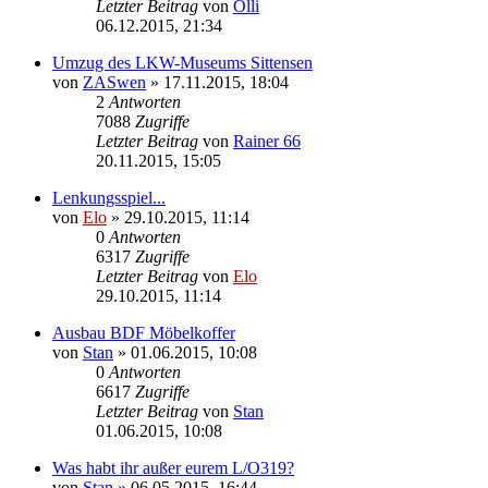
Letzter Beitrag
von
Olli
06.12.2015, 21:34
Umzug des LKW-Museums Sittensen
von
ZASwen
»
17.11.2015, 18:04
2
Antworten
7088
Zugriffe
Letzter Beitrag
von
Rainer 66
20.11.2015, 15:05
Lenkungsspiel...
von
Elo
»
29.10.2015, 11:14
0
Antworten
6317
Zugriffe
Letzter Beitrag
von
Elo
29.10.2015, 11:14
Ausbau BDF Möbelkoffer
von
Stan
»
01.06.2015, 10:08
0
Antworten
6617
Zugriffe
Letzter Beitrag
von
Stan
01.06.2015, 10:08
Was habt ihr außer eurem L/O319?
von
Stan
»
06.05.2015, 16:44