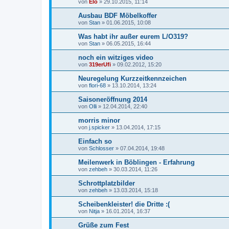
von
Elo
»
29.10.2015, 11:14
Ausbau BDF Möbelkoffer
von
Stan
»
01.06.2015, 10:08
Was habt ihr außer eurem L/O319?
von
Stan
»
06.05.2015, 16:44
noch ein witziges video
von
319erUfi
»
09.02.2012, 15:20
Neuregelung Kurzzeitkennzeichen
von
flori-68
»
13.10.2014, 13:24
Saisoneröffnung 2014
von
Olli
»
12.04.2014, 22:40
morris minor
von
j.spicker
»
13.04.2014, 17:15
Einfach so
von
Schlosser
»
07.04.2014, 19:48
Meilenwerk in Böblingen - Erfahrung
von
zehbeh
»
30.03.2014, 11:26
Schrottplatzbilder
von
zehbeh
»
13.03.2014, 15:18
Scheibenkleister! die Dritte :(
von
Nitja
»
16.01.2014, 16:37
Grüße zum Fest