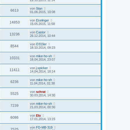
von
Stan
6613
01.06.2015, 10:08
von
Esslinger
14853
15.05.2015, 11:58
von
Castor
13236
26.12.2014, 10:44
von
O319er
8544
18.10.2014, 09:23
von
mike-ho-sh
10331
18.04.2014, 23:07
von
j.spicker
11411
14.04.2014, 18:14
von
mike-ho-sh
6236
11.04.2014, 01:38
von
schrat
5525
30.03.2014, 14:30
von
mike-ho-sh
7239
21.03.2014, 00:30
von
Elo
6086
17.01.2014, 13:15
von
FD-MB-319
7525