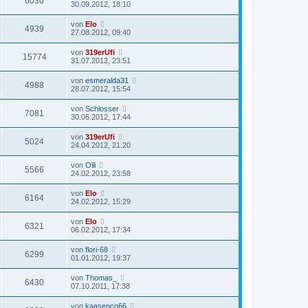
6030
30.09.2012, 18:10
von
Elo
4939
27.08.2012, 09:40
von
319erUfi
15774
31.07.2012, 23:51
von
esmeralda31
4988
28.07.2012, 15:54
von
Schlosser
7081
30.06.2012, 17:44
von
319erUfi
5024
24.04.2012, 21:20
von
Olli
5566
24.02.2012, 23:58
von
Elo
6164
24.02.2012, 15:29
von
Elo
6321
06.02.2012, 17:34
von
flori-68
6299
01.01.2012, 19:37
von
Thomas_
6430
07.10.2011, 17:38
von
kaasenco66