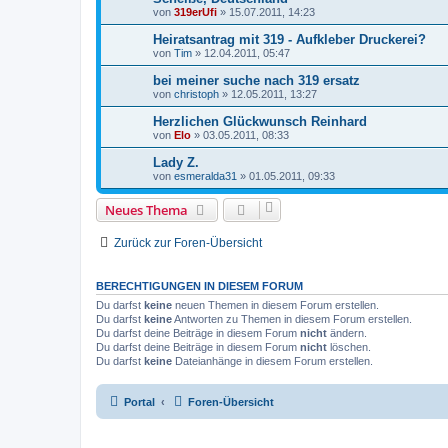
von
319erUfi
»
15.07.2011, 14:23
Heiratsantrag mit 319 - Aufkleber Druckerei?
von
Tim
»
12.04.2011, 05:47
bei meiner suche nach 319 ersatz
von
christoph
»
12.05.2011, 13:27
Herzlichen Glückwunsch Reinhard
von
Elo
»
03.05.2011, 08:33
Lady Z.
von
esmeralda31
»
01.05.2011, 09:33
Neues Thema
Zurück zur Foren-Übersicht
BERECHTIGUNGEN IN DIESEM FORUM
Du darfst
keine
neuen Themen in diesem Forum erstellen.
Du darfst
keine
Antworten zu Themen in diesem Forum erstellen.
Du darfst deine Beiträge in diesem Forum
nicht
ändern.
Du darfst deine Beiträge in diesem Forum
nicht
löschen.
Du darfst
keine
Dateianhänge in diesem Forum erstellen.
Portal
Foren-Übersicht