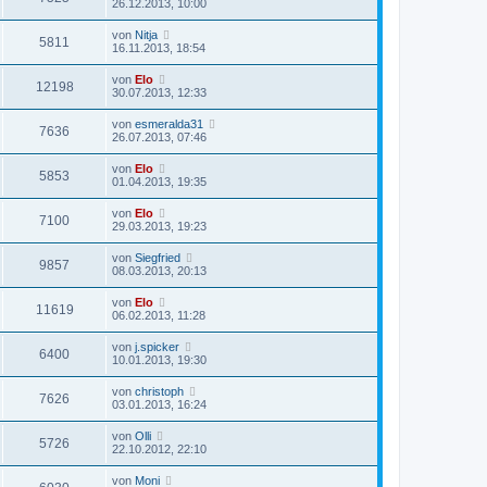
26.12.2013, 10:00
von
Nitja
5811
16.11.2013, 18:54
von
Elo
12198
30.07.2013, 12:33
von
esmeralda31
7636
26.07.2013, 07:46
von
Elo
5853
01.04.2013, 19:35
von
Elo
7100
29.03.2013, 19:23
von
Siegfried
9857
08.03.2013, 20:13
von
Elo
11619
06.02.2013, 11:28
von
j.spicker
6400
10.01.2013, 19:30
von
christoph
7626
03.01.2013, 16:24
von
Olli
5726
22.10.2012, 22:10
von
Moni