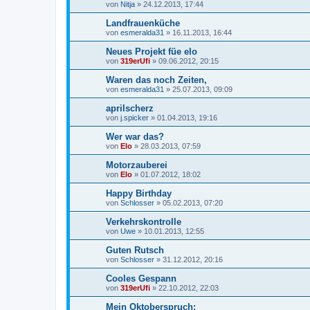
von
Nitja
»
24.12.2013, 17:44
Landfrauenküche
von
esmeralda31
»
16.11.2013, 16:44
Neues Projekt füe elo
von
319erUfi
»
09.06.2012, 20:15
Waren das noch Zeiten,
von
esmeralda31
»
25.07.2013, 09:09
aprilscherz
von
j.spicker
»
01.04.2013, 19:16
Wer war das?
von
Elo
»
28.03.2013, 07:59
Motorzauberei
von
Elo
»
01.07.2012, 18:02
Happy Birthday
von
Schlosser
»
05.02.2013, 07:20
Verkehrskontrolle
von
Uwe
»
10.01.2013, 12:55
Guten Rutsch
von
Schlosser
»
31.12.2012, 20:16
Cooles Gespann
von
319erUfi
»
22.10.2012, 22:03
Mein Oktoberspruch: