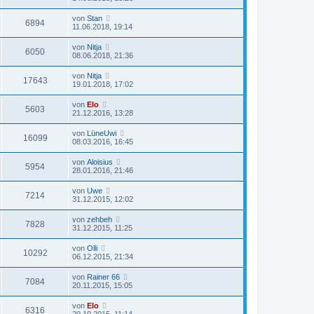
von
Stan
6894
11.06.2018, 19:14
von
Nitja
6050
08.06.2018, 21:36
von
Nitja
17643
19.01.2018, 17:02
von
Elo
5603
21.12.2016, 13:28
von
LüneUwi
16099
08.03.2016, 16:45
von
Aloisius
5954
28.01.2016, 21:46
von
Uwe
7214
31.12.2015, 12:02
von
zehbeh
7828
31.12.2015, 11:25
von
Olli
10292
06.12.2015, 21:34
von
Rainer 66
7084
20.11.2015, 15:05
von
Elo
6316
29.10.2015, 11:14