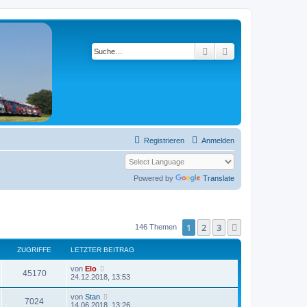
Suche
Erweiterte Suche
Registrieren
Anmelden
Powered by
Translate
1
2
3
Nächste
146 Themen
ZUGRIFFE
LETZTER BEITRAG
von
Elo
45170
24.12.2018, 13:53
von
Stan
7024
14.06.2018, 13:26