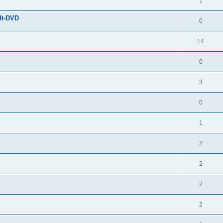
1
ft-DVD
0
14
0
3
0
1
2
2
2
2