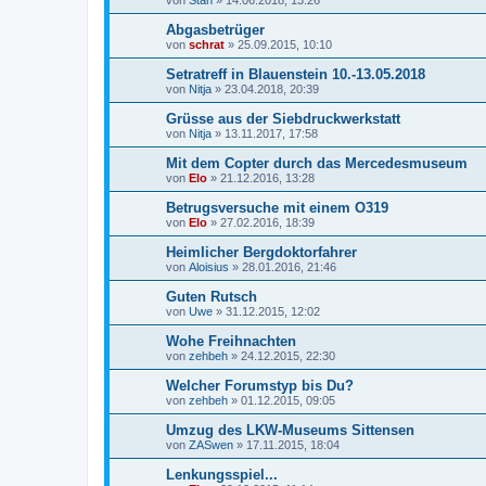
Abgasbetrüger
von
schrat
»
25.09.2015, 10:10
Setratreff in Blauenstein 10.-13.05.2018
von
Nitja
»
23.04.2018, 20:39
Grüsse aus der Siebdruckwerkstatt
von
Nitja
»
13.11.2017, 17:58
Mit dem Copter durch das Mercedesmuseum
von
Elo
»
21.12.2016, 13:28
Betrugsversuche mit einem O319
von
Elo
»
27.02.2016, 18:39
Heimlicher Bergdoktorfahrer
von
Aloisius
»
28.01.2016, 21:46
Guten Rutsch
von
Uwe
»
31.12.2015, 12:02
Wohe Freihnachten
von
zehbeh
»
24.12.2015, 22:30
Welcher Forumstyp bis Du?
von
zehbeh
»
01.12.2015, 09:05
Umzug des LKW-Museums Sittensen
von
ZASwen
»
17.11.2015, 18:04
Lenkungsspiel...