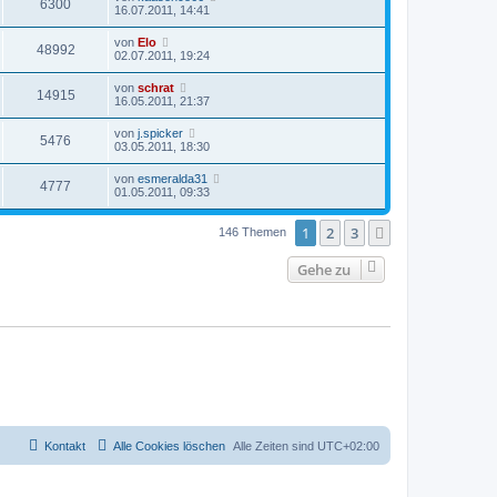
6300
16.07.2011, 14:41
von
Elo
48992
02.07.2011, 19:24
von
schrat
14915
16.05.2011, 21:37
von
j.spicker
5476
03.05.2011, 18:30
von
esmeralda31
4777
01.05.2011, 09:33
1
2
3
Nächste
146 Themen
Gehe zu
Kontakt
Alle Cookies löschen
Alle Zeiten sind
UTC+02:00