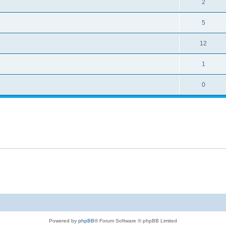
2
5
12
1
0
Powered by
phpBB
® Forum Software © phpBB Limited