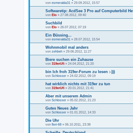
von
esmeralda31
»
29.09.2012, 15:57
Softwaretip: AcdSee 3 Pro auf Computerbild He
von
Elo
»
27.08.2012, 09:40
Suchbild
von
Elo
»
26.07.2012, 07:19
Ein Büssing...
von
esmeralda31
»
28.07.2012, 15:54
Wohnmobil mal anders
von
zehbeh
»
29.06.2012, 11:27
Biere suchen ein Zuhause
von
319erUfi
»
24.04.2012, 21:20
bin Ich froh 319er-Forum zu lesen :-)))
von
Schlosser
»
24.02.2012, 09:19
hat wirklich nichts mit 319er zu tun
von
319erUfi
»
20.01.2012, 21:41
Aber mit unserem Admin
von
Schlosser
»
05.02.2012, 21:23
Gutes Neues Jahr
von
Schlosser
»
01.01.2012, 14:33
Die Uhr
von
flori-68
»
06.10.2011, 23:38
Scheiße, Deutschland