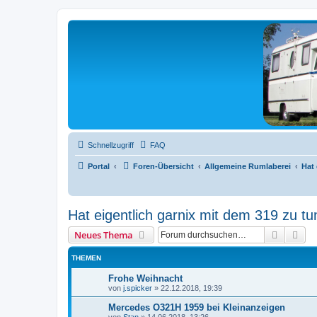
L319-forum.de
Schnellzugriff
FAQ
Portal
Foren-Übersicht
Allgemeine Rumlaberei
Hat 
Hat eigentlich garnix mit dem 319 zu tu
Suche
Erw
Neues Thema
THEMEN
Frohe Weihnacht
von
j.spicker
»
22.12.2018, 19:39
Mercedes O321H 1959 bei Kleinanzeigen
von
Stan
»
14.06.2018, 13:26