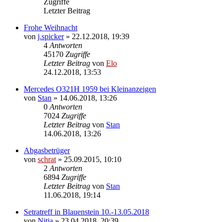
Zugriffe
Letzter Beitrag
Frohe Weihnacht
von
j.spicker
»
22.12.2018, 19:39
4
Antworten
45170
Zugriffe
Letzter Beitrag
von
Elo
24.12.2018, 13:53
Mercedes O321H 1959 bei Kleinanzeigen
von
Stan
»
14.06.2018, 13:26
0
Antworten
7024
Zugriffe
Letzter Beitrag
von
Stan
14.06.2018, 13:26
Abgasbetrüger
von
schrat
»
25.09.2015, 10:10
2
Antworten
6894
Zugriffe
Letzter Beitrag
von
Stan
11.06.2018, 19:14
Setratreff in Blauenstein 10.-13.05.2018
von
Nitja
»
23.04.2018, 20:39